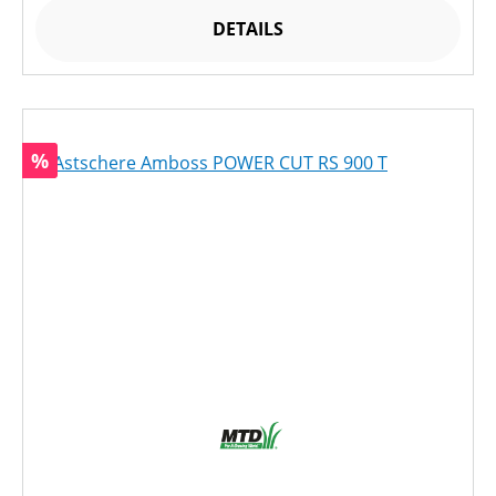
DETAILS
Rabatt
%