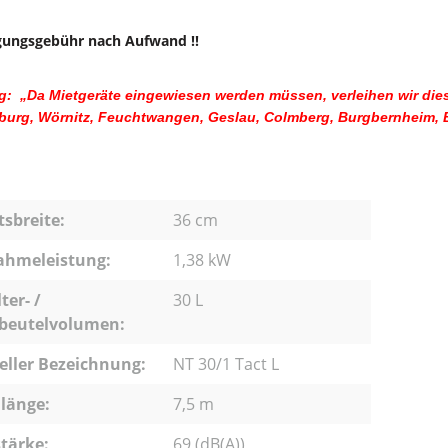
gungsgebühr nach Aufwand !!
: „Da Mietgeräte eingewiesen werden müssen, verleihen wir dies
urg, Wörnitz, Feuchtwangen, Geslau, Colmberg, Burgbernheim, Bla
tsbreite:
36 cm
ahmeleistung:
1,38 kW
ter- /
30 L
rbeutelvolumen:
eller Bezeichnung:
NT 30/1 Tact L
länge:
7,5 m
tärke:
69 (dB(A))