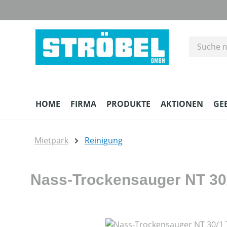
m Hauptinhalt springen
Zur Suche springen
Zur Hauptnavigation springen
HOME
FIRMA
PRODUKTE
AKTIONEN
GE
Mietpark
Reinigung
Nass-Trockensauger NT 30/
Bildergalerie überspringen