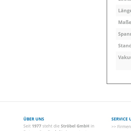
Läng
Maße (
Span
Stan
Vaku
ÜBER UNS
SERVICE
Seit
1977
steht die
Ströbel GmbH
in
Firmenl