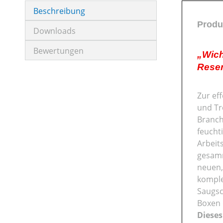
Beschreibung
Produ
Downloads
Bewertungen
„Wich
Reser
Zur ef
und Tr
Branch
feucht
Arbeit
gesamm
neuen,
komple
Saugsc
Boxen 
Dieses