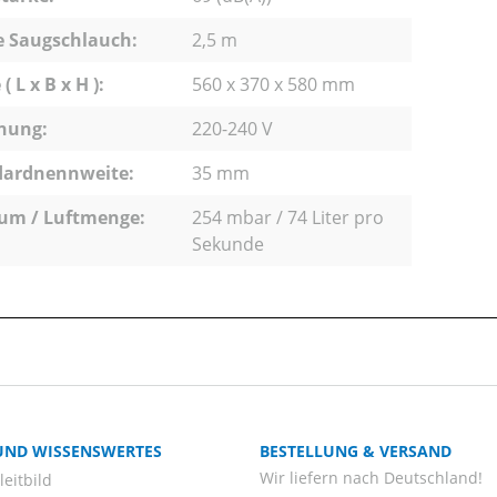
e Saugschlauch:
2,5 m
 L x B x H ):
560 x 370 x 580 mm
nung:
220-240 V
dardnennweite:
35 mm
um / Luftmenge:
254 mbar / 74 Liter pro
Sekunde
 UND WISSENSWERTES
BESTELLUNG & VERSAND
Wir liefern nach Deutschland!
eitbild