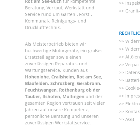
Rot am See-Buch
für kompetente
Inspek
Beratung, Verkauf, Werkstatt und
Granit
Service rund um Garten-, Forst-,
Kommunal-, Reinigungs- und
Drucklufttechnik.
RECHTLI
Widerr
Als Meisterbetrieb bieten wir
Widerr
hochwertige Motorgeräte, ein großes
Altöle
Ersatzteillager sowie einen
zuverlässigen Reparatur- und
Verpac
Wartungsservice. Kunden aus
Datens
Hohenlohe, Crailsheim, Rot am See,
Batter
Blaufelden, Schrozberg, Gerabronn,
Cookie-
Feuchtwangen, Rothenburg ob der
Impre
Tauber, Ilshofen, Mulfingen
und der
gesamten Region vertrauen seit vielen
Elektr
Jahren auf unsere Kompetenz,
Kontak
persönliche Beratung und unseren
AGB
zuverlässigen Werkstattservice.