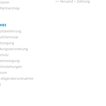
Versand + Zahlung
tionen
-Partnershop
CHES
ufsbelehrung
ufsformular
ntsorgung
kungsverordnung
chutz
ieentsorgung
Einstellungen
ssum
o-Altgeräterücknahme
t