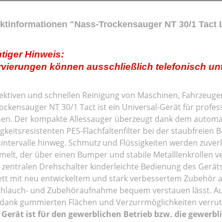
ktinformationen "Nass-Trockensauger NT 30/1 Tact 
tiger Hinweis:
vierungen können ausschließlich telefonisch unt
fektiven und schnellen Reinigung von Maschinen, Fahrzeuge
ockensauger NT 30/1 Tact ist ein Universal-Gerät für profe
en. Der kompakte Allessauger überzeugt dank dem automat
igkeitsresistenten PES-Flachfaltenfilter bei der staubfreie
sintervalle hinweg. Schmutz und Flüssigkeiten werden zuverl
elt, der über einen Bumper und stabile Metalllenkrollen v
 zentralen Drehschalter kinderleichte Bedienung des Geräts,
tt mit neu entwickeltem und stark verbessertem Zubehör aus
hlauch- und Zubehöraufnahme bequem verstauen lässt. A
dank gummierten Flächen und Verzurrmöglichkeiten verrutsc
 Gerät ist für den gewerblichen Betrieb bzw. die gewerb