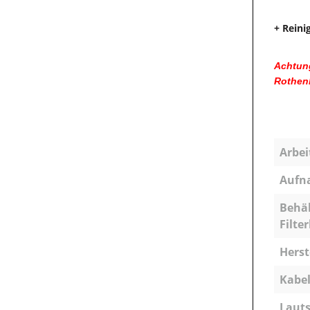
+ Reini
Achtung
Rothenb
Arbei
Aufn
Behäl
Filte
Herst
Kabel
Lauts