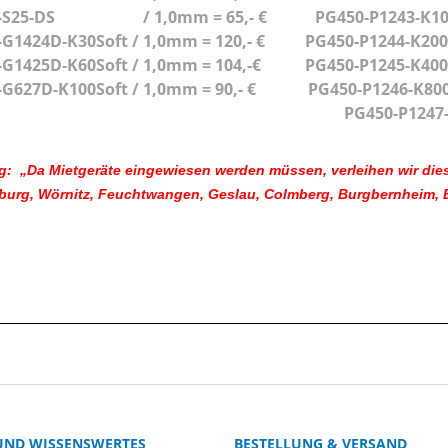
0-S25-DS / 1,0mm = 65,- € PG450-P1243-K10
-G1424D-K30Soft / 1,0mm = 120,- € PG450-P1244-K2
-G1425D-K60Soft / 1,0mm = 104,-€ PG450-P1245
-G627D-K100Soft / 1,0mm = 90,- € PG450-P1246-K800 
450-P1247-K1500 /1,0mm
: „Da Mietgeräte eingewiesen werden müssen, verleihen wir dies
urg, Wörnitz, Feuchtwangen, Geslau, Colmberg, Burgbernheim, Bla
 UND WISSENSWERTES
BESTELLUNG & VERSAND