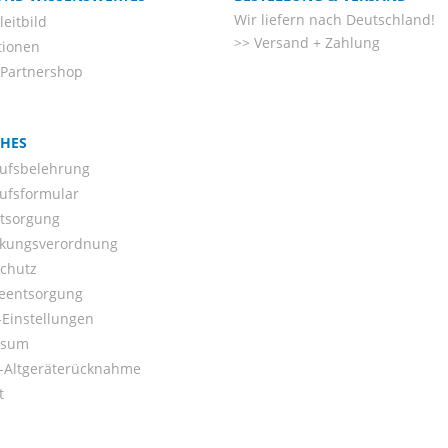
Wir liefern nach Deutschland!
eitbild
Versand + Zahlung
tionen
-Partnershop
CHES
ufsbelehrung
ufsformular
ntsorgung
kungsverordnung
chutz
ieentsorgung
Einstellungen
ssum
o-Altgeräterücknahme
t