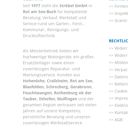
Seit
1977
steht die
Ströbel GmbH
in
Firmenl
Rot am See-Buch
für kompetente
Inspek
Beratung, Verkauf, Werkstatt und
Granit
Service rund um Garten-, Forst-,
Kommunal-, Reinigungs- und
Drucklufttechnik.
RECHTLI
Widerr
Als Meisterbetrieb bieten wir
Widerr
hochwertige Motorgeräte, ein großes
Altöle
Ersatzteillager sowie einen
zuverlässigen Reparatur- und
Verpac
Wartungsservice. Kunden aus
Datens
Hohenlohe, Crailsheim, Rot am See,
Batter
Blaufelden, Schrozberg, Gerabronn,
Cookie-
Feuchtwangen, Rothenburg ob der
Impre
Tauber, Ilshofen, Mulfingen
und der
gesamten Region vertrauen seit vielen
Elektr
Jahren auf unsere Kompetenz,
Kontak
persönliche Beratung und unseren
AGB
zuverlässigen Werkstattservice.