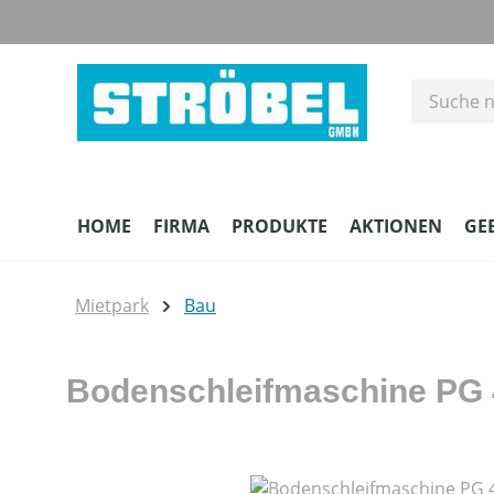
m Hauptinhalt springen
Zur Suche springen
Zur Hauptnavigation springen
HOME
FIRMA
PRODUKTE
AKTIONEN
GE
Mietpark
Bau
Bodenschleifmaschine PG
Bildergalerie überspringen