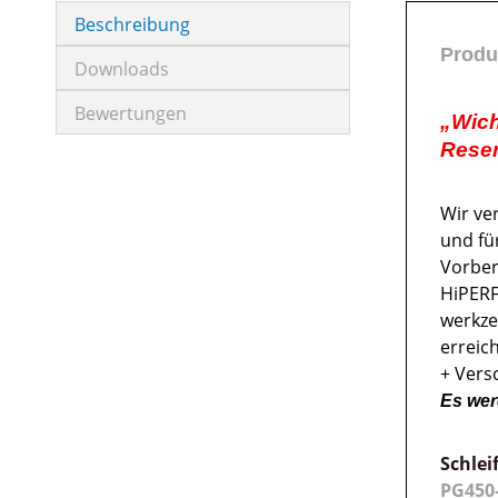
Beschreibung
Produ
Downloads
Bewertungen
„Wich
Reser
Wir ve
und fü
Vorber
HiPERF
werkze
erreic
+ Vers
Es wer
Schlei
PG45