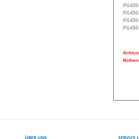
PG45
PG450
PG450
PG450
PG
Achtung
Rothenb
ÜBER UNS
SERVICE