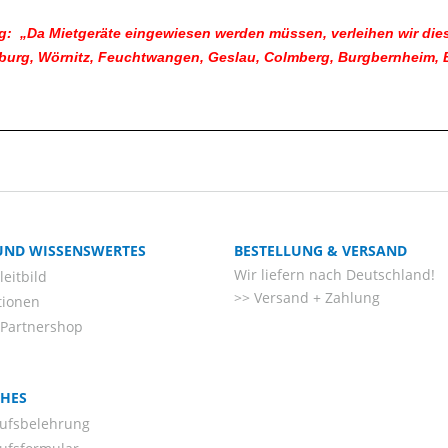
: „Da Mietgeräte eingewiesen werden müssen, verleihen wir dies
urg, Wörnitz, Feuchtwangen, Geslau, Colmberg, Burgbernheim, Bla
 UND WISSENSWERTES
BESTELLUNG & VERSAND
Wir liefern nach Deutschland!
eitbild
Versand + Zahlung
tionen
-Partnershop
CHES
ufsbelehrung