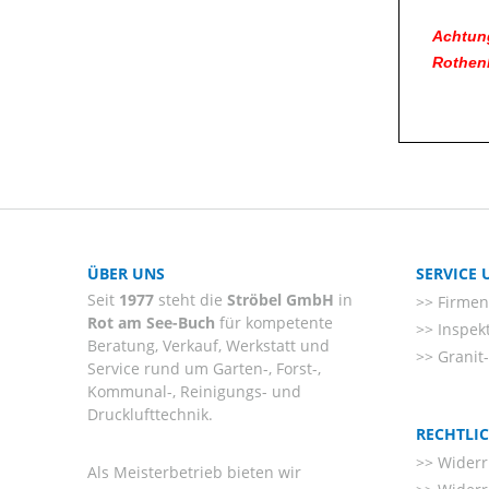
Achtung
Rothenb
ÜBER UNS
SERVICE
Seit
1977
steht die
Ströbel GmbH
in
Firmenl
Rot am See-Buch
für kompetente
Inspek
Beratung, Verkauf, Werkstatt und
Granit
Service rund um Garten-, Forst-,
Kommunal-, Reinigungs- und
Drucklufttechnik.
RECHTLI
Widerr
Als Meisterbetrieb bieten wir