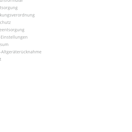
ufsformular
ntsorgung
kungsverordnung
chutz
ieentsorgung
Einstellungen
ssum
o-Altgeräterücknahme
t