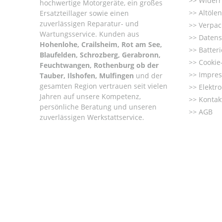
Widerr
hochwertige Motorgeräte, ein großes
Altöle
Ersatzteillager sowie einen
zuverlässigen Reparatur- und
Verpac
Wartungsservice. Kunden aus
Datens
Hohenlohe, Crailsheim, Rot am See,
Batter
Blaufelden, Schrozberg, Gerabronn,
Cookie-
Feuchtwangen, Rothenburg ob der
Impre
Tauber, Ilshofen, Mulfingen
und der
gesamten Region vertrauen seit vielen
Elektr
Jahren auf unsere Kompetenz,
Kontak
persönliche Beratung und unseren
AGB
zuverlässigen Werkstattservice.