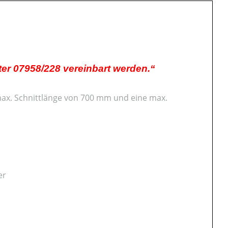
er 07958/228 vereinbart werden.“
 max. Schnittlänge von 700 mm und eine max.
er