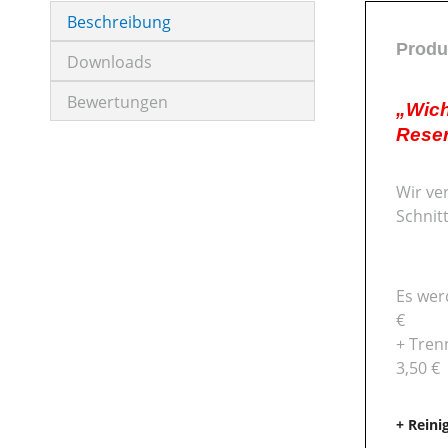
Beschreibung
Produ
Downloads
Bewertungen
„Wich
Reser
Wir ve
Schnit
Es wer
€
+ Tren
3,50 €
+ Reini