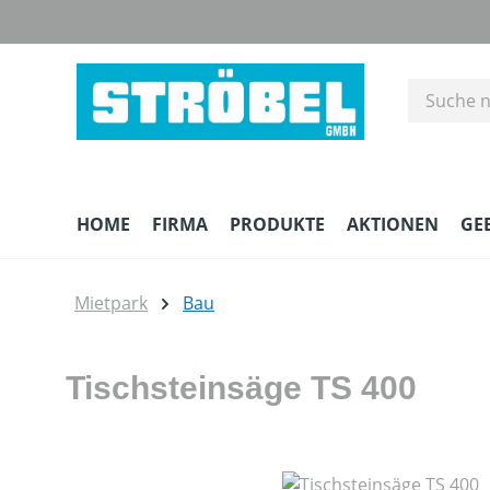
m Hauptinhalt springen
Zur Suche springen
Zur Hauptnavigation springen
HOME
FIRMA
PRODUKTE
AKTIONEN
GE
Mietpark
Bau
Tischsteinsäge TS 400
Bildergalerie überspringen