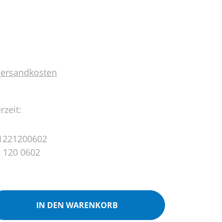
 Versandkosten
rzeit:
1221200602
 120 0602
ib den gewünschten Wert ein oder benutz
IN DEN WARENKORB