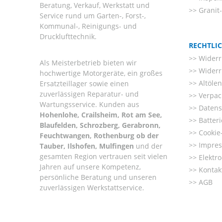
Beratung, Verkauf, Werkstatt und
Granit
Service rund um Garten-, Forst-,
Kommunal-, Reinigungs- und
Drucklufttechnik.
RECHTLI
Widerr
Als Meisterbetrieb bieten wir
Widerr
hochwertige Motorgeräte, ein großes
Altöle
Ersatzteillager sowie einen
zuverlässigen Reparatur- und
Verpac
Wartungsservice. Kunden aus
Datens
Hohenlohe, Crailsheim, Rot am See,
Batter
Blaufelden, Schrozberg, Gerabronn,
Cookie-
Feuchtwangen, Rothenburg ob der
Impre
Tauber, Ilshofen, Mulfingen
und der
gesamten Region vertrauen seit vielen
Elektr
Jahren auf unsere Kompetenz,
Kontak
persönliche Beratung und unseren
AGB
zuverlässigen Werkstattservice.