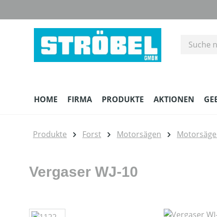
m Hauptinhalt springen
Zur Suche springen
Zur Hauptnavigation springen
HOME
FIRMA
PRODUKTE
AKTIONEN
GE
Produkte
Forst
Motorsägen
Motorsäge
Vergaser WJ-10
Bildergalerie überspringen