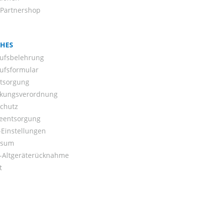
-Partnershop
CHES
ufsbelehrung
ufsformular
ntsorgung
kungsverordnung
chutz
ieentsorgung
Einstellungen
ssum
o-Altgeräterücknahme
t