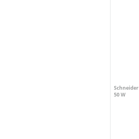
Schneider Kompressor UNM 260-10
50 W