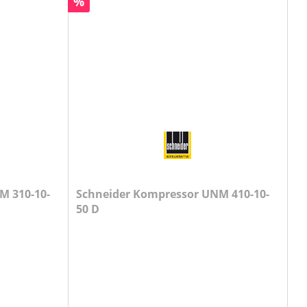
Rabatt
%
Schneider Kompressor UNM 410-10-
50 D