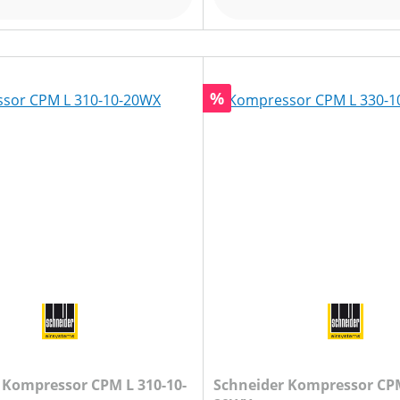
Rabatt
%
-
Schneider Kompressor CPM L 330-10-