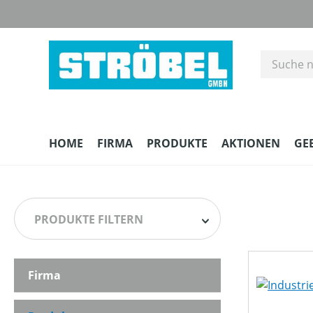
m Hauptinhalt springen
Zur Suche springen
Zur Hauptnavigation springen
HOME
FIRMA
PRODUKTE
AKTIONEN
GE
PRODUKTE FILTERN
Firma
HERSTELLER