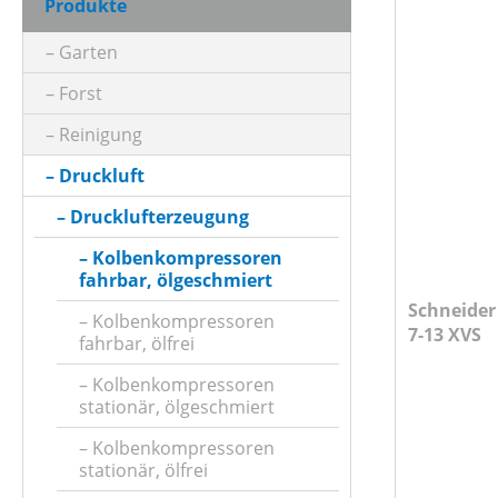
Produkte
PREIS
Garten
Forst
Reinigung
Druckluft
Drucklufterzeugung
Kolbenkompressoren
fahrbar, ölgeschmiert
Schneider Industriekompressor AM 
Kolbenkompressoren
7-13 XVS
fahrbar, ölfrei
Kolbenkompressoren
stationär, ölgeschmiert
Kolbenkompressoren
stationär, ölfrei