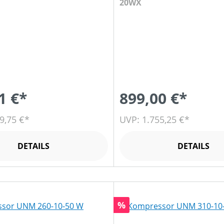
20WX
1 €*
899,00 €*
9,75 €*
UVP: 1.755,25 €*
DETAILS
DETAILS
Rabatt
%