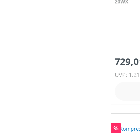
20WX
729,0
UVP: 1.21
Rabatt
%