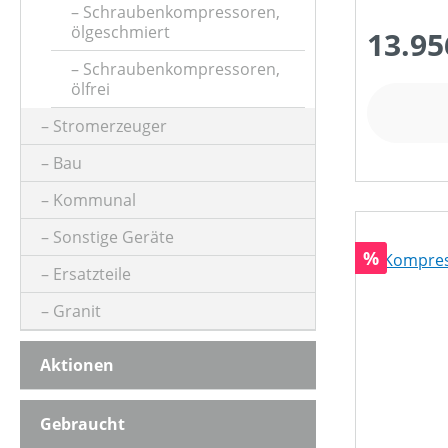
Schraubenkompressoren,
ölgeschmiert
13.95
Schraubenkompressoren,
ölfrei
Stromerzeuger
Bau
Kommunal
Sonstige Geräte
Rabatt
%
Ersatzteile
Granit
Aktionen
Gebraucht