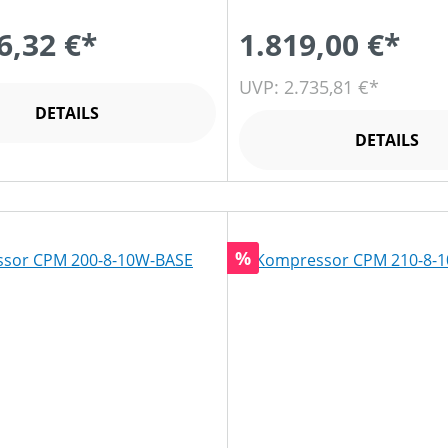
6,32 €*
1.819,00 €*
UVP: 2.735,81 €*
DETAILS
DETAILS
Rabatt
%