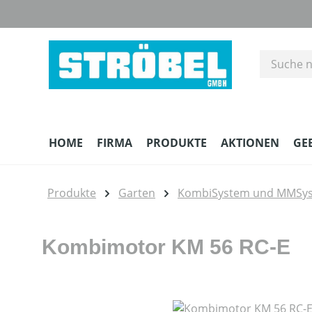
m Hauptinhalt springen
Zur Suche springen
Zur Hauptnavigation springen
HOME
FIRMA
PRODUKTE
AKTIONEN
GE
Produkte
Garten
KombiSystem und MMSy
Kombimotor KM 56 RC-E
Bildergalerie überspringen