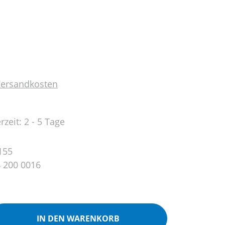
 Versandkosten
rzeit: 2 - 5 Tage
155
 200 0016
ib den gewünschten Wert ein oder benutz
IN DEN WARENKORB