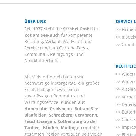
ÜBER UNS
SERVICE
Seit
1977
steht die
Ströbel GmbH
in
Firmenl
Rot am See-Buch
für kompetente
Inspek
Beratung, Verkauf, Werkstatt und
Granit
Service rund um Garten-, Forst-,
Kommunal-, Reinigungs- und
Drucklufttechnik.
RECHTLI
Widerr
Als Meisterbetrieb bieten wir
Widerr
hochwertige Motorgeräte, ein großes
Altöle
Ersatzteillager sowie einen
zuverlässigen Reparatur- und
Verpac
Wartungsservice. Kunden aus
Datens
Hohenlohe, Crailsheim, Rot am See,
Batter
Blaufelden, Schrozberg, Gerabronn,
Cookie-
Feuchtwangen, Rothenburg ob der
Impre
Tauber, Ilshofen, Mulfingen
und der
gesamten Region vertrauen seit vielen
Elektr