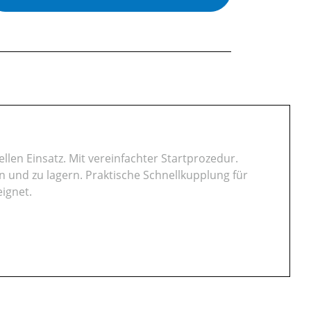
len Einsatz. Mit vereinfachter Startprozedur.
en und zu lagern. Praktische Schnellkupplung für
ignet.