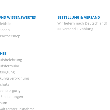
 UND WISSENSWERTES
BESTELLUNG & VERSAND
Wir liefern nach Deutschland!
eitbild
Versand + Zahlung
tionen
-Partnershop
CHES
ufsbelehrung
ufsformular
ntsorgung
kungsverordnung
chutz
ieentsorgung
Einstellungen
ssum
o-Altgeräterücknahme