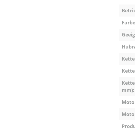
Betri
Farbe
Geeig
Hubra
Kette
Kette
Kette
mm):
Motor
Motor
Produ