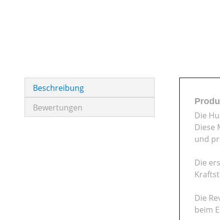
Beschreibung
Produ
Bewertungen
Die Hu
Diese 
und pr
Die er
Krafts
Die Re
beim E