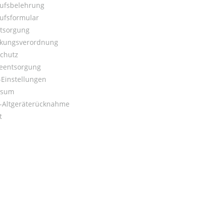
ufsbelehrung
ufsformular
ntsorgung
kungsverordnung
chutz
ieentsorgung
Einstellungen
ssum
o-Altgeräterücknahme
t