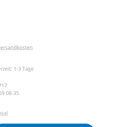
 Versandkosten
rzeit: 1-3 Tage
717
69 08-35
ice!