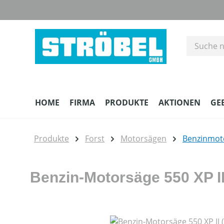
m Hauptinhalt springen
Zur Suche springen
Zur Hauptnavigation springen
HOME
FIRMA
PRODUKTE
AKTIONEN
GE
Produkte
Forst
Motorsägen
Benzinmot
Benzin-Motorsäge 550 XP II
Bildergalerie überspringen