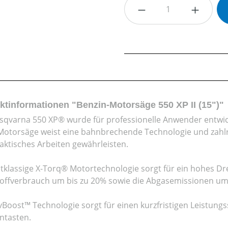
Produkt Anzahl: G
ktinformationen "Benzin-Motorsäge 550 XP II (15")"
sqvarna 550 XP® wurde für professionelle Anwender entwicke
Motorsäge weist eine bahnbrechende Technologie und zahlrei
aktisches Arbeiten gewährleisten.
stklassige X-Torq® Motortechnologie sorgt für ein hohes D
toffverbrauch um bis zu 20% sowie die Abgasemissionen um 
vBoost™ Technologie sorgt für einen kurzfristigen Leistung
ntasten.