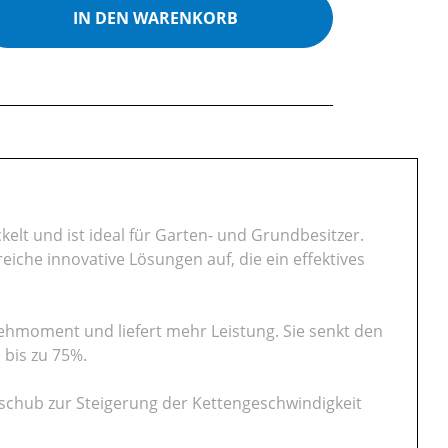
ib den gewünschten Wert ein oder benutz
IN DEN WARENKORB
lt und ist ideal für Garten- und Grundbesitzer.
che innovative Lösungen auf, die ein effektives
rehmoment und liefert mehr Leistung. Sie senkt den
bis zu 75%.
sschub zur Steigerung der Kettengeschwindigkeit