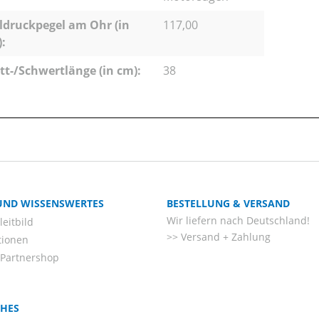
ldruckpegel am Ohr (in
117,00
):
tt-/Schwertlänge (in cm):
38
 UND WISSENSWERTES
BESTELLUNG & VERSAND
Wir liefern nach Deutschland!
eitbild
Versand + Zahlung
tionen
-Partnershop
CHES