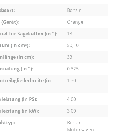
ebsart:
Benzin
 (Gerät):
Orange
net für Sägeketten (in "):
13
um (in cm³):
50,10
nlänge (in cm):
33
nteilung (in "):
0,325
ntreibgliederbreite (in
1,30
leistung (in PS):
4,00
leistung (in kW):
3,00
kttyp:
Benzin-
Motorsägen