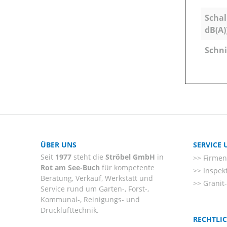
Schal
dB(A)
Schni
ÜBER UNS
SERVICE
Seit
1977
steht die
Ströbel GmbH
in
Firmenl
Rot am See-Buch
für kompetente
Inspek
Beratung, Verkauf, Werkstatt und
Granit
Service rund um Garten-, Forst-,
Kommunal-, Reinigungs- und
Drucklufttechnik.
RECHTLI