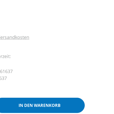
 Versandkosten
rzeit:
61637
637
ib den gewünschten Wert ein oder benutz
IN DEN WARENKORB