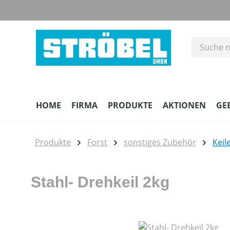
m Hauptinhalt springen
Zur Suche springen
Zur Hauptnavigation springen
HOME
FIRMA
PRODUKTE
AKTIONEN
GE
Produkte
Forst
sonstiges Zubehör
Keil
Stahl- Drehkeil 2kg
Bildergalerie überspringen