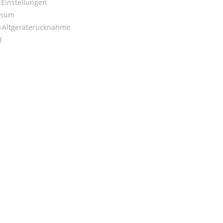
Einstellungen
ssum
o-Altgeräterücknahme
t