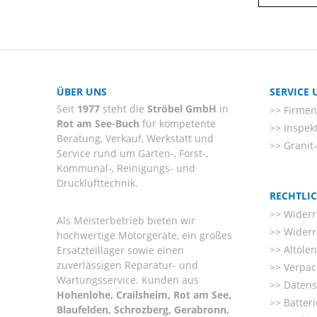
ÜBER UNS
SERVICE
Seit
1977
steht die
Ströbel GmbH
in
Firmenl
Rot am See-Buch
für kompetente
Inspek
Beratung, Verkauf, Werkstatt und
Granit
Service rund um Garten-, Forst-,
Kommunal-, Reinigungs- und
Drucklufttechnik.
RECHTLI
Widerr
Als Meisterbetrieb bieten wir
Widerr
hochwertige Motorgeräte, ein großes
Altöle
Ersatzteillager sowie einen
zuverlässigen Reparatur- und
Verpac
Wartungsservice. Kunden aus
Datens
Hohenlohe, Crailsheim, Rot am See,
Batter
Blaufelden, Schrozberg, Gerabronn,