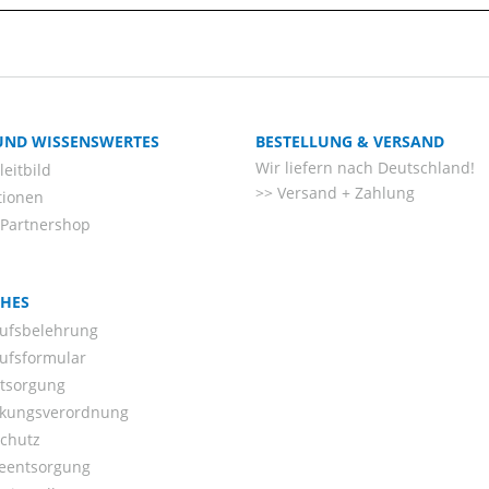
 UND WISSENSWERTES
BESTELLUNG & VERSAND
Wir liefern nach Deutschland!
eitbild
Versand + Zahlung
tionen
-Partnershop
CHES
ufsbelehrung
ufsformular
ntsorgung
kungsverordnung
chutz
ieentsorgung