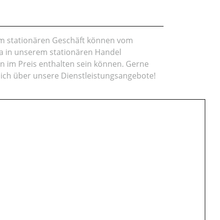
rem stationären Geschäft können vom
da in unserem stationären Handel
en im Preis enthalten sein können. Gerne
lich über unsere Dienstleistungsangebote!