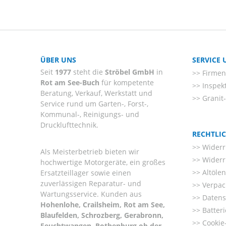
ÜBER UNS
SERVICE
Seit
1977
steht die
Ströbel GmbH
in
Firmenl
Rot am See-Buch
für kompetente
Inspek
Beratung, Verkauf, Werkstatt und
Granit
Service rund um Garten-, Forst-,
Kommunal-, Reinigungs- und
Drucklufttechnik.
RECHTLI
Widerr
Als Meisterbetrieb bieten wir
Widerr
hochwertige Motorgeräte, ein großes
Altöle
Ersatzteillager sowie einen
zuverlässigen Reparatur- und
Verpac
Wartungsservice. Kunden aus
Datens
Hohenlohe, Crailsheim, Rot am See,
Batter
Blaufelden, Schrozberg, Gerabronn,
Cookie-
Feuchtwangen, Rothenburg ob der