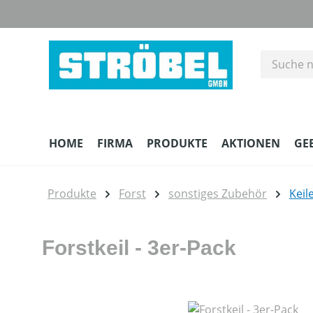
m Hauptinhalt springen
Zur Suche springen
Zur Hauptnavigation springen
HOME
FIRMA
PRODUKTE
AKTIONEN
GE
Produkte
Forst
sonstiges Zubehör
Keil
Forstkeil - 3er-Pack
Bildergalerie überspringen