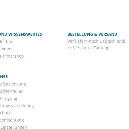
 UND WISSENSWERTES
BESTELLUNG & VERSAND
Wir liefern nach Deutschland!
eitbild
Versand + Zahlung
tionen
-Partnershop
CHES
ufsbelehrung
ufsformular
ntsorgung
kungsverordnung
chutz
ieentsorgung
Einstellungen