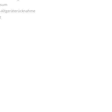
ssum
o-Altgeräterücknahme
t