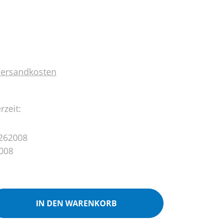
 Versandkosten
rzeit:
262008
008
ib den gewünschten Wert ein oder benutz
IN DEN WARENKORB