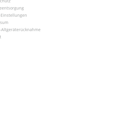
chutz
ieentsorgung
Einstellungen
ssum
o-Altgeräterücknahme
t