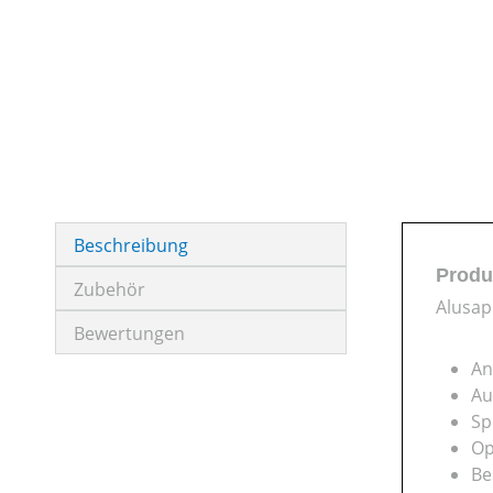
Beschreibung
Produ
Zubehör
Alusap
Bewertungen
An
Au
Sp
Op
Be