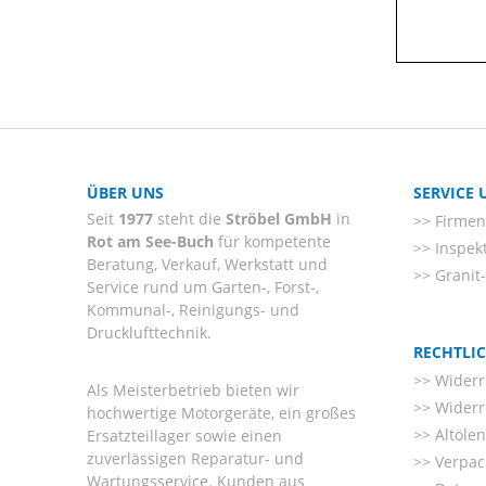
ÜBER UNS
SERVICE
Seit
1977
steht die
Ströbel GmbH
in
Firmenl
Rot am See-Buch
für kompetente
Inspek
Beratung, Verkauf, Werkstatt und
Granit
Service rund um Garten-, Forst-,
Kommunal-, Reinigungs- und
Drucklufttechnik.
RECHTLI
Widerr
Als Meisterbetrieb bieten wir
Widerr
hochwertige Motorgeräte, ein großes
Altöle
Ersatzteillager sowie einen
zuverlässigen Reparatur- und
Verpac
Wartungsservice. Kunden aus