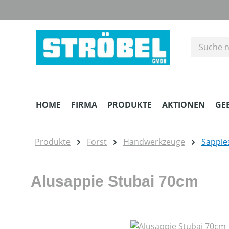
m Hauptinhalt springen
Zur Suche springen
Zur Hauptnavigation springen
HOME
FIRMA
PRODUKTE
AKTIONEN
GE
Produkte
Forst
Handwerkzeuge
Sappie
Alusappie Stubai 70cm
Bildergalerie überspringen