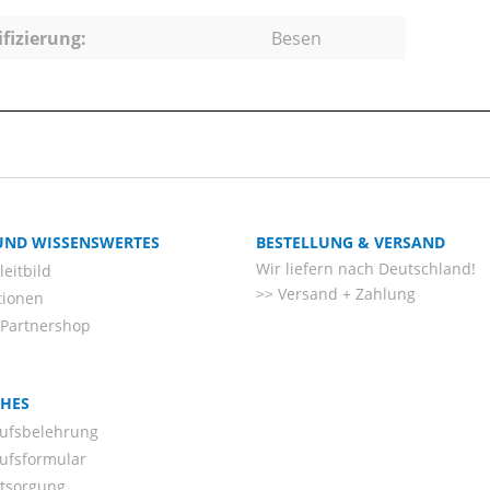
ifizierung:
Besen
 UND WISSENSWERTES
BESTELLUNG & VERSAND
Wir liefern nach Deutschland!
eitbild
Versand + Zahlung
tionen
-Partnershop
CHES
ufsbelehrung
ufsformular
ntsorgung