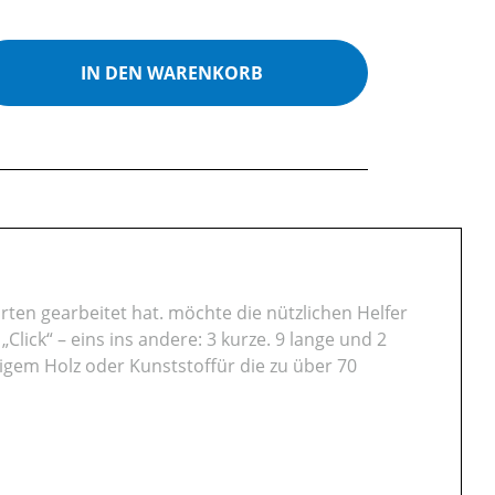
ib den gewünschten Wert ein oder benutz
IN DEN WARENKORB
ten gearbeitet hat. möchte die nützlichen Helfer
lick“ – eins ins andere: 3 kurze. 9 lange und 2
igem Holz oder Kunststoffür die zu über 70