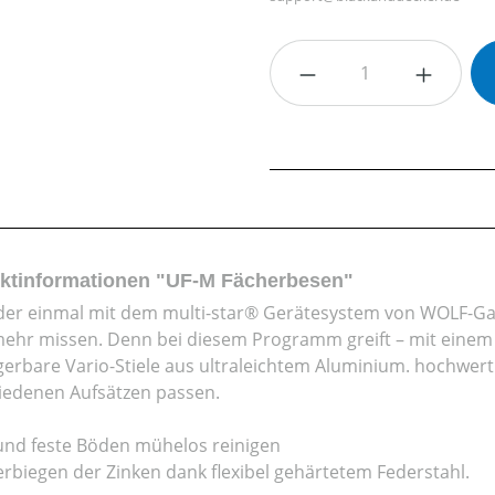
Produkt Anzahl: G
ktinformationen "UF-M Fächerbesen"
 der einmal mit dem multi-star® Gerätesystem von WOLF-Gar
mehr missen. Denn bei diesem Programm greift – mit einem „C
gerbare Vario-Stiele aus ultraleichtem Aluminium. hochwert
iedenen Aufsätzen passen.
nd feste Böden mühelos reinigen
erbiegen der Zinken dank flexibel gehärtetem Federstahl.