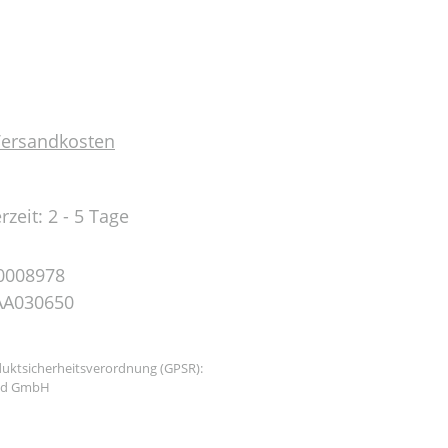
 Versandkosten
rzeit: 2 - 5 Tage
0008978
AA030650
uktsicherheitsverordnung (GPSR):
and GmbH