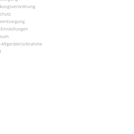
kungsverordnung
chutz
ieentsorgung
Einstellungen
ssum
o-Altgeräterücknahme
t