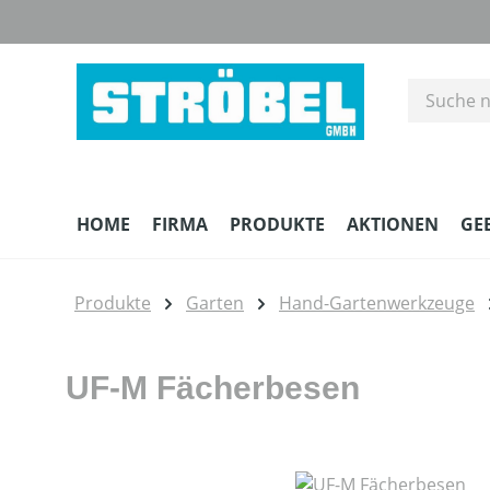
m Hauptinhalt springen
Zur Suche springen
Zur Hauptnavigation springen
HOME
FIRMA
PRODUKTE
AKTIONEN
GE
Produkte
Garten
Hand-Gartenwerkzeuge
UF-M Fächerbesen
Bildergalerie überspringen