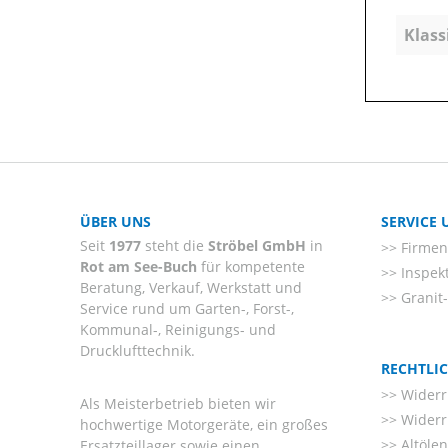
Klass
ÜBER UNS
SERVICE
Seit
1977
steht die
Ströbel GmbH
in
Firmenl
Rot am See-Buch
für kompetente
Inspek
Beratung, Verkauf, Werkstatt und
Granit
Service rund um Garten-, Forst-,
Kommunal-, Reinigungs- und
Drucklufttechnik.
RECHTLI
Widerr
Als Meisterbetrieb bieten wir
Widerr
hochwertige Motorgeräte, ein großes
Altöle
Ersatzteillager sowie einen