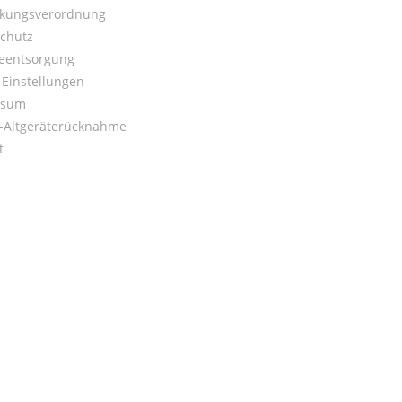
kungsverordnung
chutz
ieentsorgung
Einstellungen
ssum
o-Altgeräterücknahme
t