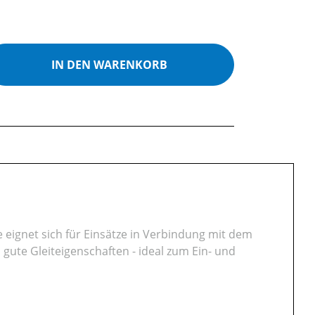
ib den gewünschten Wert ein oder benutz
IN DEN WARENKORB
eignet sich für Einsätze in Verbindung mit dem
gute Gleiteigenschaften - ideal zum Ein- und