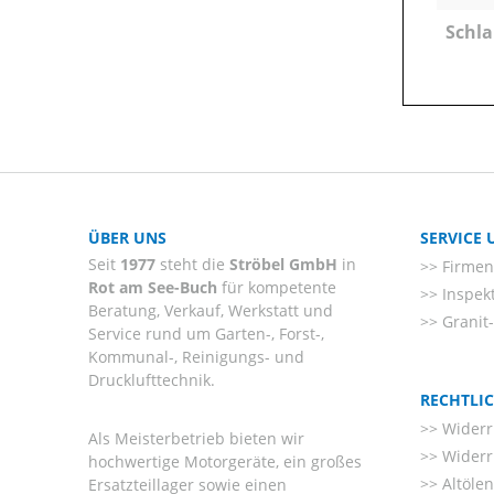
Schla
ÜBER UNS
SERVICE
Seit
1977
steht die
Ströbel GmbH
in
Firmenl
Rot am See-Buch
für kompetente
Inspek
Beratung, Verkauf, Werkstatt und
Granit
Service rund um Garten-, Forst-,
Kommunal-, Reinigungs- und
Drucklufttechnik.
RECHTLI
Widerr
Als Meisterbetrieb bieten wir
Widerr
hochwertige Motorgeräte, ein großes
Altöle
Ersatzteillager sowie einen