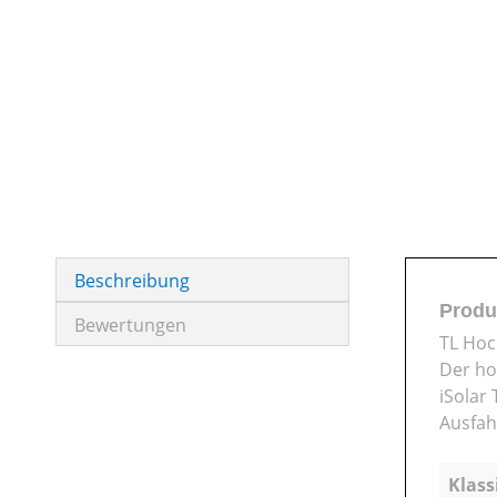
Beschreibung
Produ
Bewertungen
TL Hoc
Der ho
iSolar
Ausfah
Klass