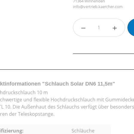
71364 Winnenden
info@vertrieb.kaercher.com
Produkt Anzahl: G
ktinformationen "Schlauch Solar DN6 11,5m"
hdruckschlauch 10 m
chwertige und flexible Hochdruckschlauch mit Gummidecke 
 TL 10. Die Außenhaut des Schlauchs verfügt über besonders 
ren der Teleskopstange.
ifizierung:
Schläuche