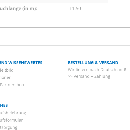
uchlänge (in m):
11.50
 UND WISSENSWERTES
BESTELLUNG & VERSAND
Wir liefern nach Deutschland!
eitbild
Versand + Zahlung
tionen
-Partnershop
CHES
ufsbelehrung
ufsformular
ntsorgung