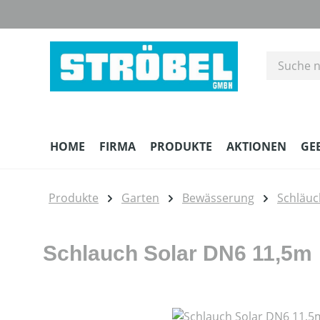
m Hauptinhalt springen
Zur Suche springen
Zur Hauptnavigation springen
HOME
FIRMA
PRODUKTE
AKTIONEN
GE
Produkte
Garten
Bewässerung
Schläuc
Schlauch Solar DN6 11,5m
Bildergalerie überspringen