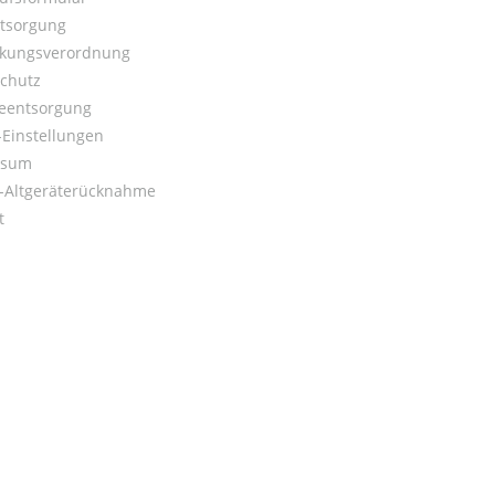
ntsorgung
kungsverordnung
chutz
ieentsorgung
Einstellungen
ssum
o-Altgeräterücknahme
t