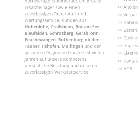
hochwertige Motorgeräte, ein großes
Altöle
Ersatzteillager sowie einen
zuverlässigen Reparatur- und
Verpac
Wartungsservice. Kunden aus
Datens
Hohenlohe, Crailsheim, Rot am See,
Batter
Blaufelden, Schrozberg, Gerabronn,
Cookie-
Feuchtwangen, Rothenburg ob der
Impre
Tauber, Ilshofen, Mulfingen
und der
gesamten Region vertrauen seit vielen
Elektr
Jahren auf unsere Kompetenz,
Kontak
persönliche Beratung und unseren
AGB
zuverlässigen Werkstattservice.