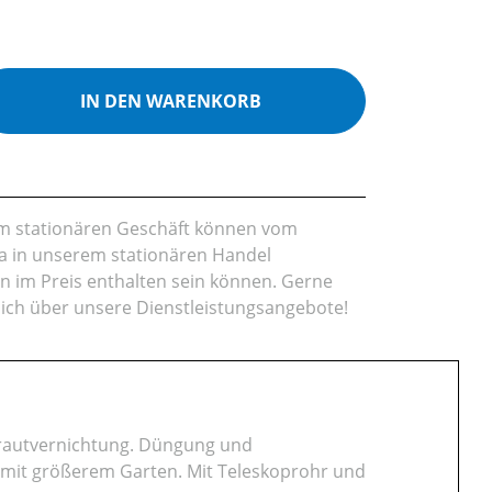
ib den gewünschten Wert ein oder benutz
IN DEN WARENKORB
rem stationären Geschäft können vom
da in unserem stationären Handel
en im Preis enthalten sein können. Gerne
lich über unsere Dienstleistungsangebote!
nkrautvernichtung. Düngung und
 mit größerem Garten. Mit Teleskoprohr und