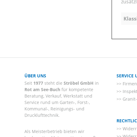
zusätz
Klass
ÜBER UNS
SERVICE
Seit
1977
steht die
Ströbel GmbH
in
Firmenl
Rot am See-Buch
für kompetente
Inspek
Beratung, Verkauf, Werkstatt und
Granit
Service rund um Garten-, Forst-,
Kommunal-, Reinigungs- und
Drucklufttechnik.
RECHTLI
Widerr
Als Meisterbetrieb bieten wir
Widerr