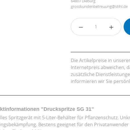
64807 Dieburg
grosskundenbetreuung@stihl.de
Produkt Anzahl: G
Die Artikelpreise in unse
Internetpreis abweichen, 
zusätzliche Dienstleistung
informieren wir Sie persön
ktinformationen "Druckspritze SG 31"
les Spritzgerät mit 5-Liter-Behälter für Pflanzenschutz. U
ingsbekämpfung. Bestens geeignet für den Privatanwender