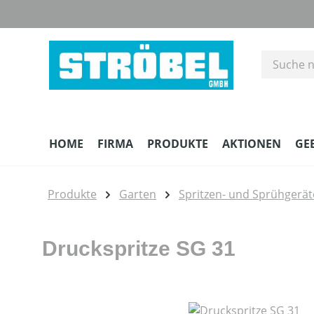
m Hauptinhalt springen
Zur Suche springen
Zur Hauptnavigation springen
HOME
FIRMA
PRODUKTE
AKTIONEN
GE
Produkte
Garten
Spritzen- und Sprühgerät
Druckspritze SG 31
Bildergalerie überspringen