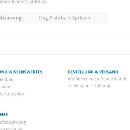
licher Flachstrahldüse.
ifizierung:
Trag-/Fahrbare Spritzen
 UND WISSENSWERTES
BESTELLUNG & VERSAND
Wir liefern nach Deutschland!
eitbild
Versand + Zahlung
tionen
-Partnershop
CHES
ufsbelehrung
ufsformular