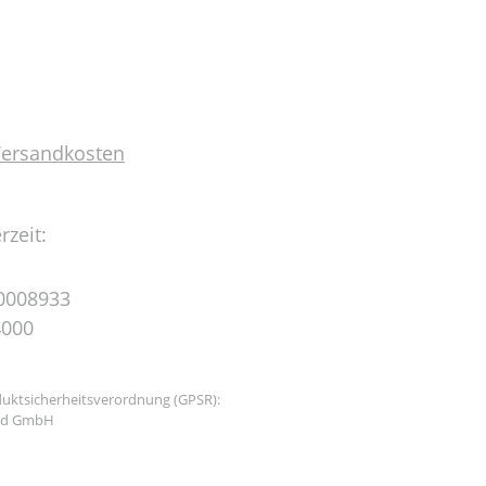
 Versandkosten
rzeit:
0008933
4000
uktsicherheitsverordnung (GPSR):
and GmbH