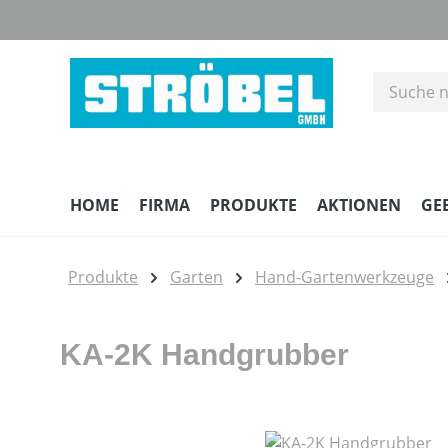
m Hauptinhalt springen
Zur Suche springen
Zur Hauptnavigation springen
HOME
FIRMA
PRODUKTE
AKTIONEN
GE
Produkte
Garten
Hand-Gartenwerkzeuge
KA-2K Handgrubber
Bildergalerie überspringen