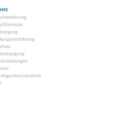
CHES
ufsbelehrung
ufsformular
ntsorgung
kungsverordnung
chutz
ieentsorgung
Einstellungen
ssum
o-Altgeräterücknahme
t