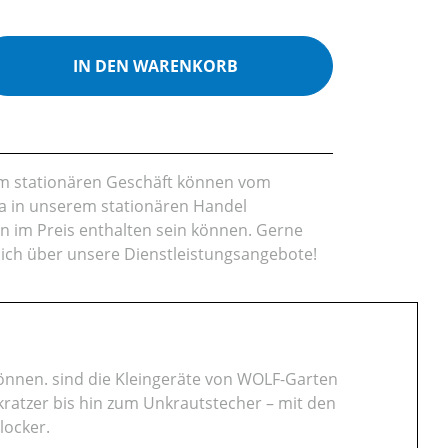
ib den gewünschten Wert ein oder benutz
IN DEN WARENKORB
rem stationären Geschäft können vom
da in unserem stationären Handel
en im Preis enthalten sein können. Gerne
lich über unsere Dienstleistungsangebote!
önnen. sind die Kleingeräte von WOLF-Garten
kratzer bis hin zum Unkrautstecher – mit den
locker.