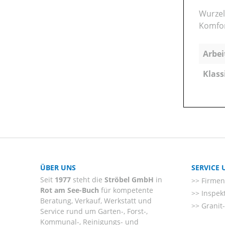
Wurzel
Komfor
Arbei
Klass
ÜBER UNS
SERVICE
Seit
1977
steht die
Ströbel GmbH
in
Firmenl
Rot am See-Buch
für kompetente
Inspek
Beratung, Verkauf, Werkstatt und
Granit
Service rund um Garten-, Forst-,
Kommunal-, Reinigungs- und