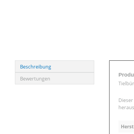
Beschreibung
Produ
Bewertungen
Tielbü
Dieser
heraus
Herst