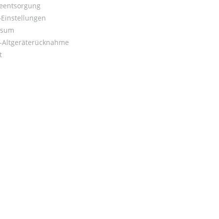
ieentsorgung
Einstellungen
ssum
o-Altgeräterücknahme
t