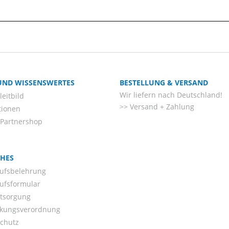
 UND WISSENSWERTES
BESTELLUNG & VERSAND
Wir liefern nach Deutschland!
eitbild
Versand + Zahlung
tionen
-Partnershop
CHES
ufsbelehrung
ufsformular
ntsorgung
kungsverordnung
chutz