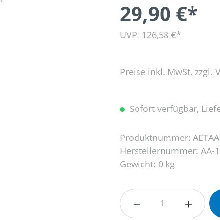
29,90 €*
UVP: 126,58 €*
Preise inkl. MwSt. zzgl.
Sofort verfügbar, Liefe
Produktnummer:
AETAA
Herstellernummer:
AA-1
Gewicht:
0 kg
Produkt Anzahl: G