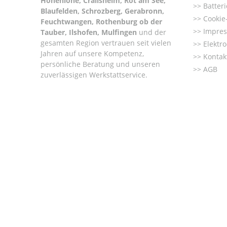
Hohenlohe, Crailsheim, Rot am See,
Batter
Blaufelden, Schrozberg, Gerabronn,
Cookie-
Feuchtwangen, Rothenburg ob der
Impre
Tauber, Ilshofen, Mulfingen
und der
gesamten Region vertrauen seit vielen
Elektr
Jahren auf unsere Kompetenz,
Kontak
persönliche Beratung und unseren
AGB
zuverlässigen Werkstattservice.