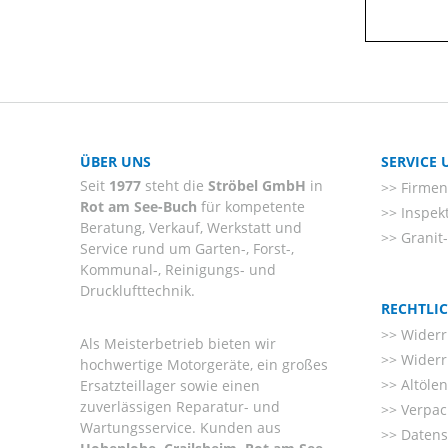
ÜBER UNS
SERVICE
Seit
1977
steht die
Ströbel GmbH
in
Firmenl
Rot am See-Buch
für kompetente
Inspek
Beratung, Verkauf, Werkstatt und
Granit
Service rund um Garten-, Forst-,
Kommunal-, Reinigungs- und
Drucklufttechnik.
RECHTLI
Widerr
Als Meisterbetrieb bieten wir
Widerr
hochwertige Motorgeräte, ein großes
Altöle
Ersatzteillager sowie einen
zuverlässigen Reparatur- und
Verpac
Wartungsservice. Kunden aus
Datens