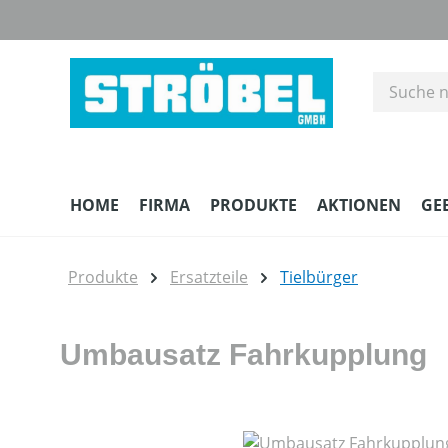
m Hauptinhalt springen
Zur Suche springen
Zur Hauptnavigation springen
HOME
FIRMA
PRODUKTE
AKTIONEN
GE
Produkte
Ersatzteile
Tielbürger
Umbausatz Fahrkupplung
Bildergalerie überspringen