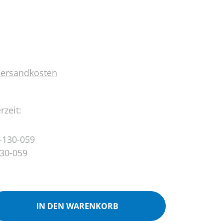
 Versandkosten
rzeit:
-130-059
30-059
ib den gewünschten Wert ein oder benutz
IN DEN WARENKORB