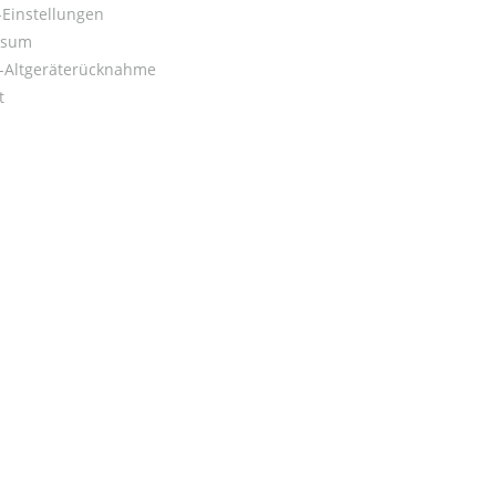
Einstellungen
ssum
o-Altgeräterücknahme
t