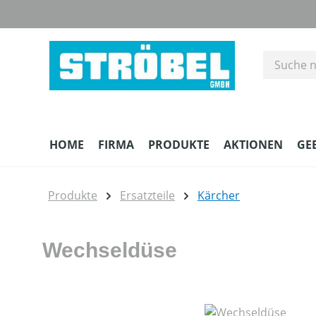
m Hauptinhalt springen
Zur Suche springen
Zur Hauptnavigation springen
HOME
FIRMA
PRODUKTE
AKTIONEN
GE
Produkte
Ersatzteile
Kärcher
Wechseldüse
Bildergalerie überspringen