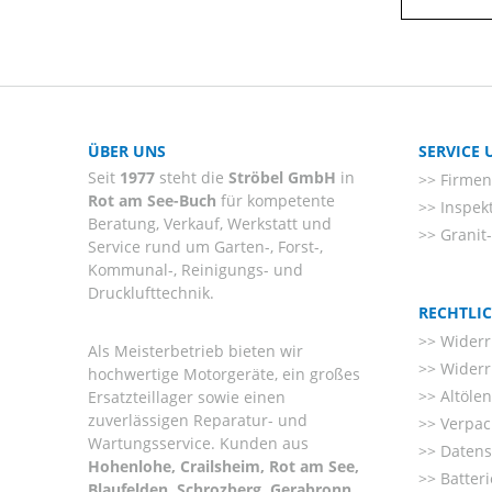
ÜBER UNS
SERVICE
Seit
1977
steht die
Ströbel GmbH
in
Firmenl
Rot am See-Buch
für kompetente
Inspek
Beratung, Verkauf, Werkstatt und
Granit
Service rund um Garten-, Forst-,
Kommunal-, Reinigungs- und
Drucklufttechnik.
RECHTLI
Widerr
Als Meisterbetrieb bieten wir
Widerr
hochwertige Motorgeräte, ein großes
Altöle
Ersatzteillager sowie einen
zuverlässigen Reparatur- und
Verpac
Wartungsservice. Kunden aus
Datens
Hohenlohe, Crailsheim, Rot am See,
Batter
Blaufelden, Schrozberg, Gerabronn,