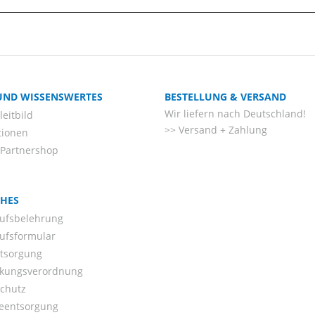
 UND WISSENSWERTES
BESTELLUNG & VERSAND
Wir liefern nach Deutschland!
eitbild
Versand + Zahlung
tionen
-Partnershop
CHES
ufsbelehrung
ufsformular
ntsorgung
kungsverordnung
chutz
ieentsorgung