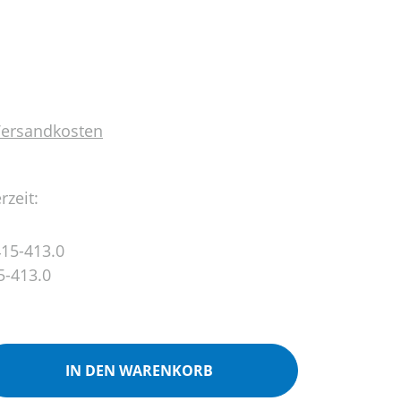
 Versandkosten
rzeit:
15-413.0
5-413.0
ib den gewünschten Wert ein oder benutz
IN DEN WARENKORB