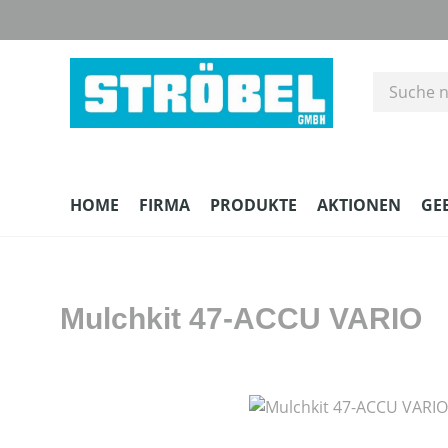
m Hauptinhalt springen
Zur Suche springen
Zur Hauptnavigation springen
HOME
FIRMA
PRODUKTE
AKTIONEN
GE
Mulchkit 47-ACCU VARIO
Bildergalerie überspringen