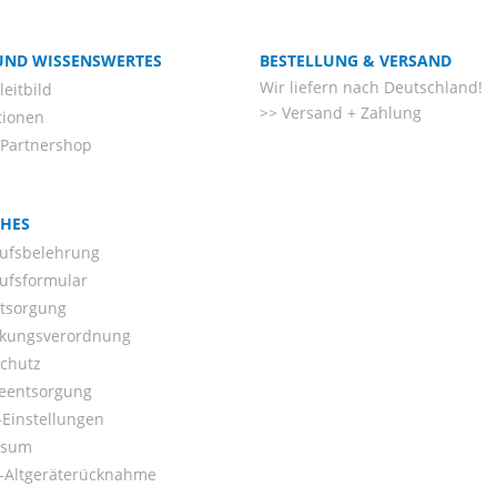
 UND WISSENSWERTES
BESTELLUNG & VERSAND
Wir liefern nach Deutschland!
eitbild
Versand + Zahlung
tionen
-Partnershop
CHES
ufsbelehrung
ufsformular
ntsorgung
kungsverordnung
chutz
ieentsorgung
Einstellungen
ssum
o-Altgeräterücknahme