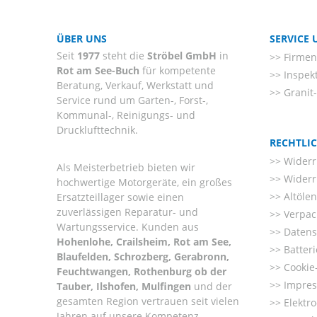
ÜBER UNS
SERVICE
Seit
1977
steht die
Ströbel GmbH
in
Firmenl
Rot am See-Buch
für kompetente
Inspek
Beratung, Verkauf, Werkstatt und
Granit
Service rund um Garten-, Forst-,
Kommunal-, Reinigungs- und
Drucklufttechnik.
RECHTLI
Widerr
Als Meisterbetrieb bieten wir
Widerr
hochwertige Motorgeräte, ein großes
Altöle
Ersatzteillager sowie einen
zuverlässigen Reparatur- und
Verpac
Wartungsservice. Kunden aus
Datens
Hohenlohe, Crailsheim, Rot am See,
Batter
Blaufelden, Schrozberg, Gerabronn,
Cookie-
Feuchtwangen, Rothenburg ob der
Impre
Tauber, Ilshofen, Mulfingen
und der
gesamten Region vertrauen seit vielen
Elektr
Jahren auf unsere Kompetenz,