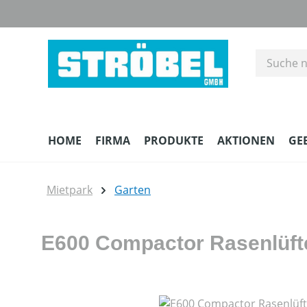
m Hauptinhalt springen
Zur Suche springen
Zur Hauptnavigation springen
HOME
FIRMA
PRODUKTE
AKTIONEN
GE
Mietpark
Garten
E600 Compactor Rasenlüft
Bildergalerie überspringen