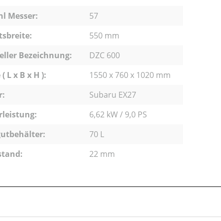
l Messer:
57
tsbreite:
550 mm
eller Bezeichnung:
DZC 600
 L x B x H ):
1550 x 760 x 1020 mm
r:
Subaru EX27
leistung:
6,62 kW / 9,0 PS
utbehälter:
70 L
stand:
22 mm