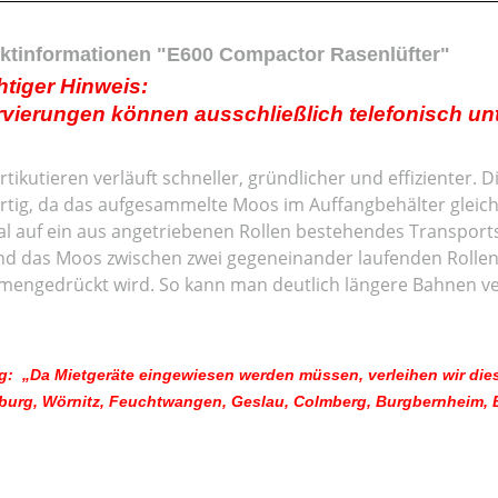
ktinformationen "E600 Compactor Rasenlüfter"
tiger Hinweis:
vierungen können ausschließlich telefonisch unt
tikutieren verläuft schneller, gründlicher und effizienter. 
artig, da das aufgesammelte Moos im Auffangbehälter gleich
al auf ein aus angetriebenen Rollen bestehendes Transports
d das Moos zwischen zwei gegeneinander laufenden Rolle
engedrückt wird. So kann man deutlich längere Bahnen ver
: „Da Mietgeräte eingewiesen werden müssen, verleihen wir dies
urg, Wörnitz, Feuchtwangen, Geslau, Colmberg, Burgbernheim, Bla