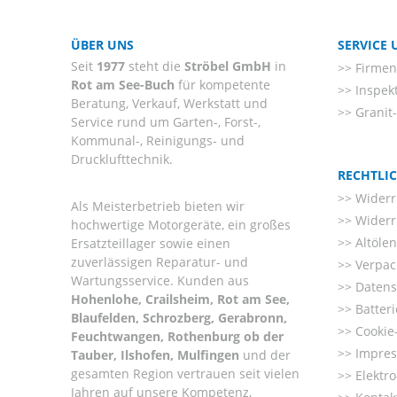
ÜBER UNS
SERVICE
Seit
1977
steht die
Ströbel GmbH
in
Firmenl
Rot am See-Buch
für kompetente
Inspek
Beratung, Verkauf, Werkstatt und
Granit
Service rund um Garten-, Forst-,
Kommunal-, Reinigungs- und
Drucklufttechnik.
RECHTLI
Widerr
Als Meisterbetrieb bieten wir
Widerr
hochwertige Motorgeräte, ein großes
Altöle
Ersatzteillager sowie einen
zuverlässigen Reparatur- und
Verpac
Wartungsservice. Kunden aus
Datens
Hohenlohe, Crailsheim, Rot am See,
Batter
Blaufelden, Schrozberg, Gerabronn,
Cookie-
Feuchtwangen, Rothenburg ob der
Impre
Tauber, Ilshofen, Mulfingen
und der
gesamten Region vertrauen seit vielen
Elektr
Jahren auf unsere Kompetenz,