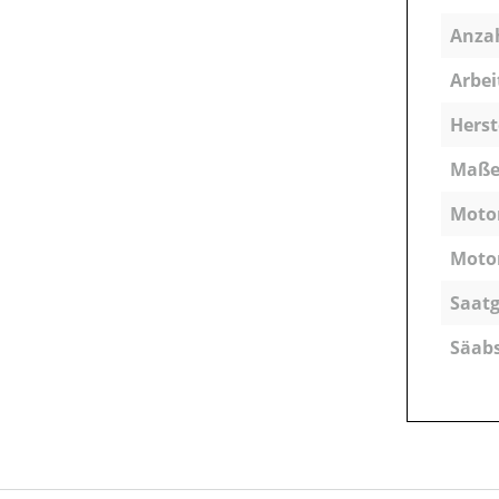
Anzah
Arbei
Herst
Maße (
Moto
Motor
Saatg
Säab