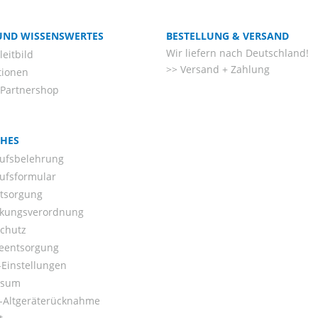
 UND WISSENSWERTES
BESTELLUNG & VERSAND
Wir liefern nach Deutschland!
eitbild
Versand + Zahlung
tionen
-Partnershop
CHES
ufsbelehrung
ufsformular
ntsorgung
kungsverordnung
chutz
ieentsorgung
Einstellungen
ssum
o-Altgeräterücknahme