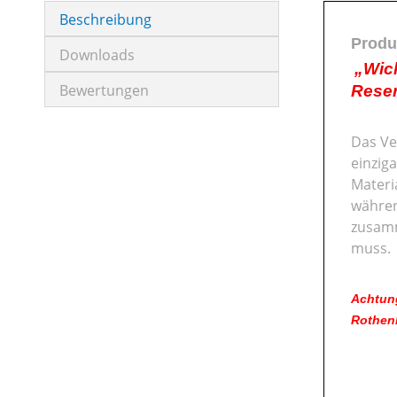
Beschreibung
Produ
Downloads
„Wich
Bewertungen
Reser
Das Ver
einzig
Materi
währen
zusamm
muss.
Achtung
Rothenb