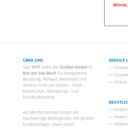
Wörnitz
ÜBER UNS
SERVICE
Seit
1977
steht die
Ströbel GmbH
in
Firmenl
Rot am See-Buch
für kompetente
Inspek
Beratung, Verkauf, Werkstatt und
Granit
Service rund um Garten-, Forst-,
Kommunal-, Reinigungs- und
Drucklufttechnik.
RECHTLI
Widerr
Als Meisterbetrieb bieten wir
Widerr
hochwertige Motorgeräte, ein großes
Altöle
Ersatzteillager sowie einen