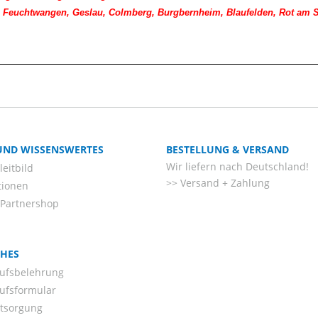
, Feuchtwangen, Geslau, Colmberg, Burgbernheim, Blaufelden, Rot am Se
 UND WISSENSWERTES
BESTELLUNG & VERSAND
Wir liefern nach Deutschland!
eitbild
Versand + Zahlung
tionen
-Partnershop
CHES
ufsbelehrung
ufsformular
ntsorgung