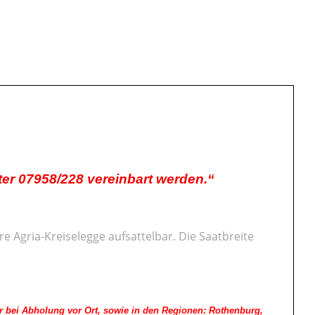
er 07958/228 vereinbart werden.“
e Agria-Kreiselegge aufsattelbar. Die Saatbreite
 bei Abholung vor Ort, sowie in den Regionen: Rothenburg,