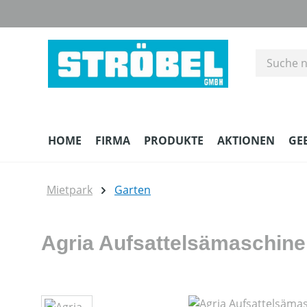
m Hauptinhalt springen
Zur Suche springen
Zur Hauptnavigation springen
HOME
FIRMA
PRODUKTE
AKTIONEN
GE
Mietpark
Garten
Agria Aufsattelsämaschine
Bildergalerie überspringen