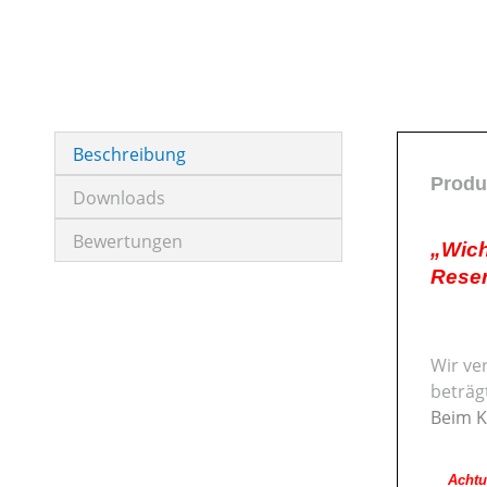
Beschreibung
Produ
Downloads
Bewertungen
„Wich
Reser
Wir ve
beträg
Beim K
Achtung