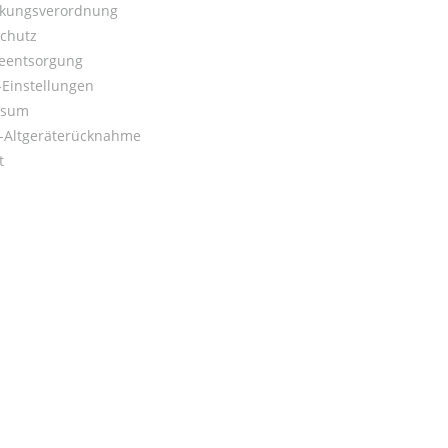
kungsverordnung
chutz
ieentsorgung
Einstellungen
ssum
o-Altgeräterücknahme
t