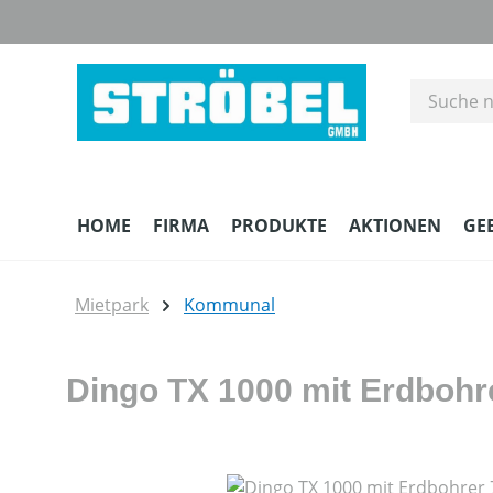
m Hauptinhalt springen
Zur Suche springen
Zur Hauptnavigation springen
HOME
FIRMA
PRODUKTE
AKTIONEN
GE
Mietpark
Kommunal
Dingo TX 1000 mit Erdbohr
Bildergalerie überspringen