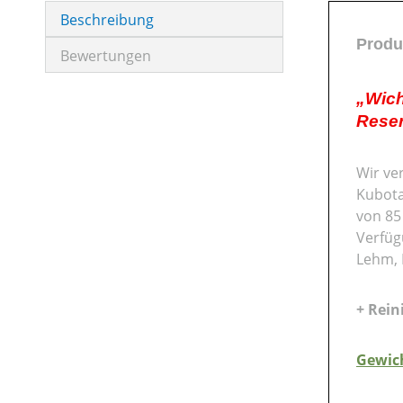
Beschreibung
Produ
Bewertungen
„Wich
Reser
Wir ve
Kubota
von 85
Verfügu
Lehm, 
+ Rein
Gewich