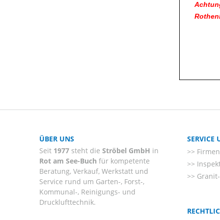
Achtung
Rothenb
ÜBER UNS
SERVICE
Seit
1977
steht die
Ströbel GmbH
in
Firmenl
Rot am See-Buch
für kompetente
Inspek
Beratung, Verkauf, Werkstatt und
Granit
Service rund um Garten-, Forst-,
Kommunal-, Reinigungs- und
Drucklufttechnik.
RECHTLI