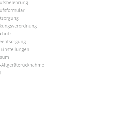
ufsbelehrung
ufsformular
ntsorgung
kungsverordnung
chutz
ieentsorgung
Einstellungen
ssum
o-Altgeräterücknahme
t