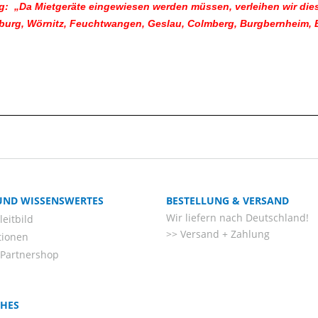
: „Da Mietgeräte eingewiesen werden müssen, verleihen wir dies
urg, Wörnitz, Feuchtwangen, Geslau, Colmberg, Burgbernheim, Bla
 UND WISSENSWERTES
BESTELLUNG & VERSAND
Wir liefern nach Deutschland!
eitbild
Versand + Zahlung
tionen
-Partnershop
CHES