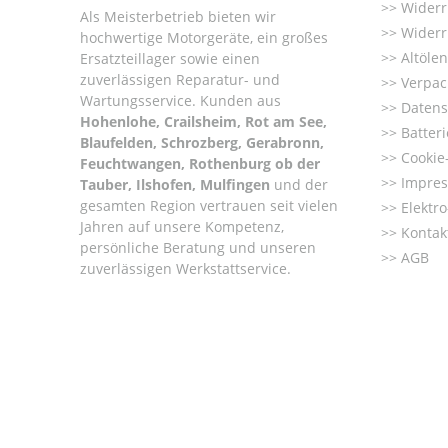
Widerr
Als Meisterbetrieb bieten wir
Widerr
hochwertige Motorgeräte, ein großes
Altöle
Ersatzteillager sowie einen
zuverlässigen Reparatur- und
Verpac
Wartungsservice. Kunden aus
Datens
Hohenlohe, Crailsheim, Rot am See,
Batter
Blaufelden, Schrozberg, Gerabronn,
Cookie-
Feuchtwangen, Rothenburg ob der
Impre
Tauber, Ilshofen, Mulfingen
und der
gesamten Region vertrauen seit vielen
Elektr
Jahren auf unsere Kompetenz,
Kontak
persönliche Beratung und unseren
AGB
zuverlässigen Werkstattservice.