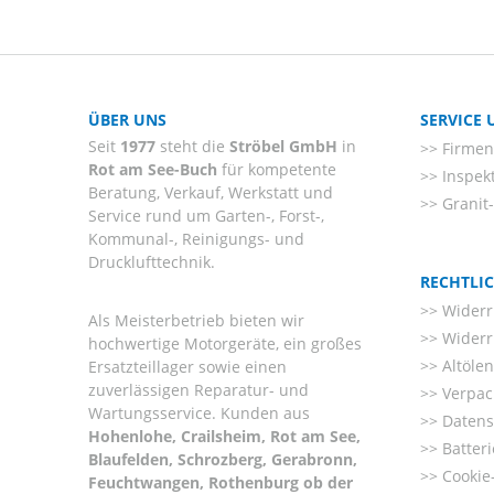
ÜBER UNS
SERVICE
Seit
1977
steht die
Ströbel GmbH
in
Firmenl
Rot am See-Buch
für kompetente
Inspek
Beratung, Verkauf, Werkstatt und
Granit
Service rund um Garten-, Forst-,
Kommunal-, Reinigungs- und
Drucklufttechnik.
RECHTLI
Widerr
Als Meisterbetrieb bieten wir
Widerr
hochwertige Motorgeräte, ein großes
Altöle
Ersatzteillager sowie einen
zuverlässigen Reparatur- und
Verpac
Wartungsservice. Kunden aus
Datens
Hohenlohe, Crailsheim, Rot am See,
Batter
Blaufelden, Schrozberg, Gerabronn,
Cookie-
Feuchtwangen, Rothenburg ob der