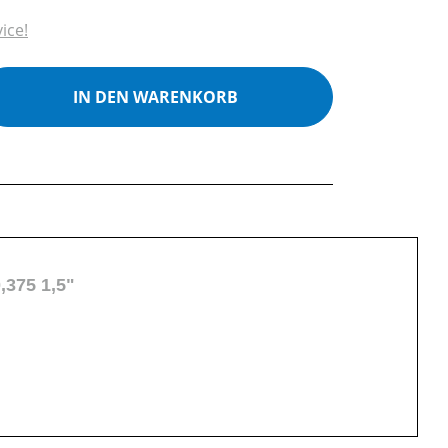
ice!
ib den gewünschten Wert ein oder benutz
IN DEN WARENKORB
,375 1,5"