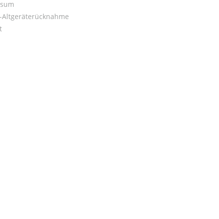
ssum
o-Altgeräterücknahme
t