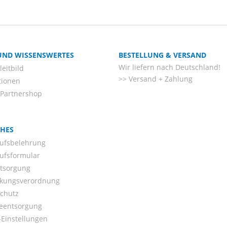
 UND WISSENSWERTES
BESTELLUNG & VERSAND
Wir liefern nach Deutschland!
eitbild
Versand + Zahlung
tionen
-Partnershop
CHES
ufsbelehrung
ufsformular
ntsorgung
kungsverordnung
chutz
ieentsorgung
Einstellungen