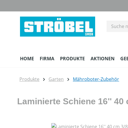
m Hauptinhalt springen
Zur Suche springen
Zur Hauptnavigation springen
HOME
FIRMA
PRODUKTE
AKTIONEN
GE
Produkte
Garten
Mähroboter-Zubehör
Laminierte Schiene 16'' 40 
Bildergalerie überspringen