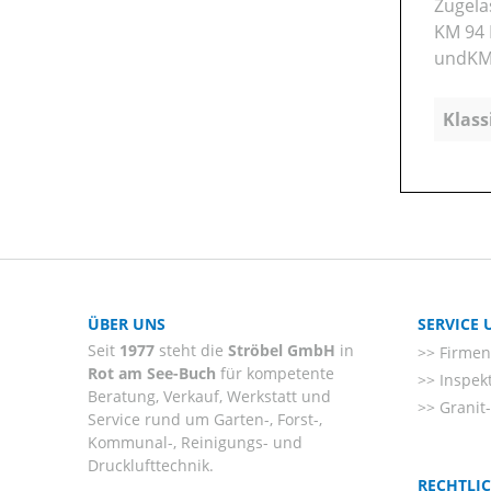
Zugela
KM 94 
undKM
Klass
ÜBER UNS
SERVICE
Seit
1977
steht die
Ströbel GmbH
in
Firmenl
Rot am See-Buch
für kompetente
Inspek
Beratung, Verkauf, Werkstatt und
Granit
Service rund um Garten-, Forst-,
Kommunal-, Reinigungs- und
Drucklufttechnik.
RECHTLI