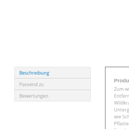
Beschreibung
Produ
Passend zu
Zum w
Bewertungen
Entfer
Wildkr
Unter
wie Sc
Pflaste