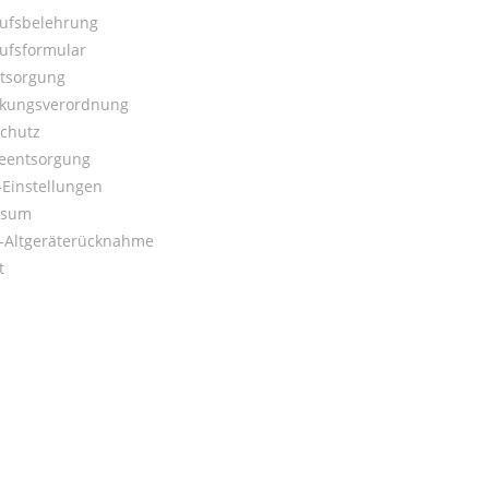
ufsbelehrung
ufsformular
ntsorgung
kungsverordnung
chutz
ieentsorgung
Einstellungen
ssum
o-Altgeräterücknahme
t