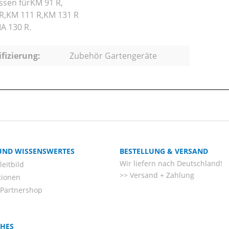
ssen fürKM 91 R,
R,KM 111 R,KM 131 R
A 130 R.
ifizierung:
Zubehör Gartengeräte
 UND WISSENSWERTES
BESTELLUNG & VERSAND
Wir liefern nach Deutschland!
eitbild
Versand + Zahlung
tionen
-Partnershop
CHES