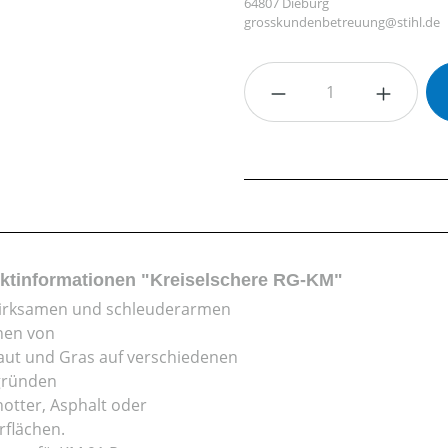
64807 Dieburg
grosskundenbetreuung@stihl.de
Produkt Anzahl: G
ktinformationen "Kreiselschere RG-KM"
irksamen und schleuderarmen
nen von
aut und Gras auf verschiedenen
gründen
hotter, Asphalt oder
rflächen.