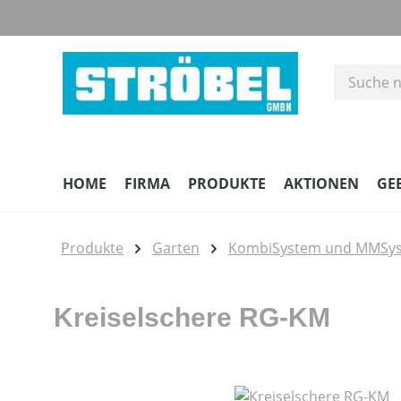
m Hauptinhalt springen
Zur Suche springen
Zur Hauptnavigation springen
HOME
FIRMA
PRODUKTE
AKTIONEN
GE
Produkte
Garten
KombiSystem und MMSy
Kreiselschere RG-KM
Bildergalerie überspringen