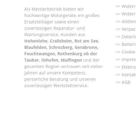
Widerr
Als Meisterbetrieb bieten wir
Widerr
hochwertige Motorgeräte, ein großes
Altöle
Ersatzteillager sowie einen
zuverlässigen Reparatur- und
Verpac
Wartungsservice. Kunden aus
Datens
Hohenlohe, Crailsheim, Rot am See,
Batter
Blaufelden, Schrozberg, Gerabronn,
Cookie-
Feuchtwangen, Rothenburg ob der
Impre
Tauber, Ilshofen, Mulfingen
und der
gesamten Region vertrauen seit vielen
Elektr
Jahren auf unsere Kompetenz,
Kontak
persönliche Beratung und unseren
AGB
zuverlässigen Werkstattservice.