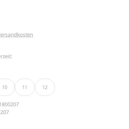
 Versandkosten
rzeit:
10
11
12
1800207
0207