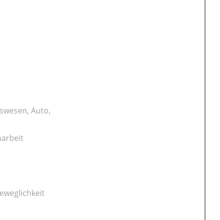
gswesen, Auto,
narbeit
eweglichkeit