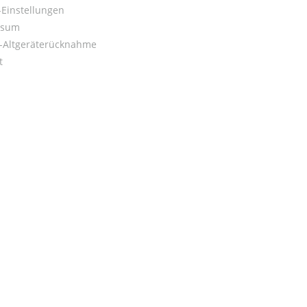
Einstellungen
ssum
o-Altgeräterücknahme
t