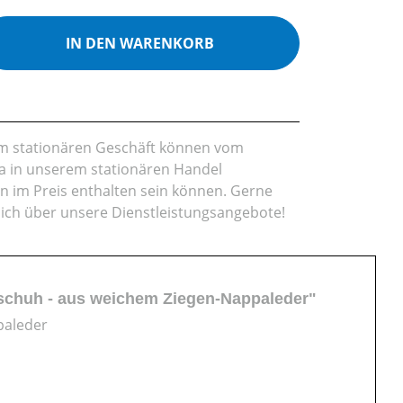
ib den gewünschten Wert ein oder benutz
IN DEN WARENKORB
rem stationären Geschäft können vom
da in unserem stationären Handel
en im Preis enthalten sein können. Gerne
lich über unsere Dienstleistungsangebote!
ndschuh - aus weichem Ziegen-Nappaleder"
paleder