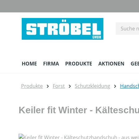
m Hauptinhalt springen
Zur Suche springen
Zur Hauptnavigation springen
HOME
FIRMA
PRODUKTE
AKTIONEN
GE
Produkte
Forst
Schutzkleidung
Handsc
Keiler fit Winter - Kältes
Bildergalerie überspringen