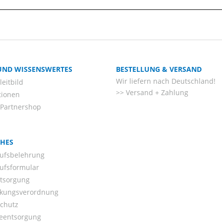
 UND WISSENSWERTES
BESTELLUNG & VERSAND
Wir liefern nach Deutschland!
eitbild
Versand + Zahlung
tionen
-Partnershop
CHES
ufsbelehrung
ufsformular
ntsorgung
kungsverordnung
chutz
ieentsorgung