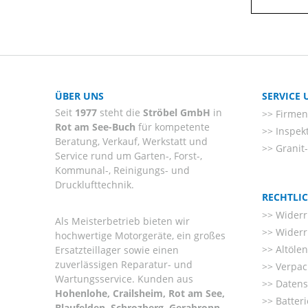
ÜBER UNS
SERVICE
Seit
1977
steht die
Ströbel GmbH
in
Firmenl
Rot am See-Buch
für kompetente
Inspek
Beratung, Verkauf, Werkstatt und
Granit
Service rund um Garten-, Forst-,
Kommunal-, Reinigungs- und
Drucklufttechnik.
RECHTLI
Widerr
Als Meisterbetrieb bieten wir
Widerr
hochwertige Motorgeräte, ein großes
Altöle
Ersatzteillager sowie einen
zuverlässigen Reparatur- und
Verpac
Wartungsservice. Kunden aus
Datens
Hohenlohe, Crailsheim, Rot am See,
Batter
Blaufelden, Schrozberg, Gerabronn,