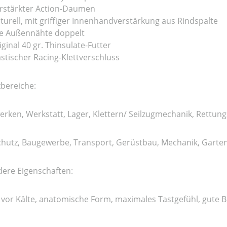
rstärkter Action-Daumen
turell, mit griffiger Innenhandverstärkung aus Rindspalte
le Außennähte doppelt
iginal 40 gr. Thinsulate-Futter
astischer Racing-Klettverschluss
zbereiche:
rken, Werkstatt, Lager, Klettern/ Seilzugmechanik, Rettun
chutz, Baugewerbe, Transport, Gerüstbau, Mechanik, Garte
ere Eigenschaften:
 vor Kälte, anatomische Form, maximales Tastgefühl, gute B