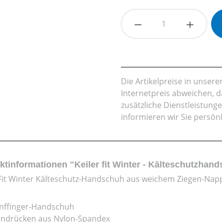
Produkt Anzahl: G
Die Artikelpreise in unse
Internetpreis abweichen, 
zusätzliche Dienstleistung
informieren wir Sie persön
ktinformationen "Keiler fit Winter - Kälteschutzha
 Fit Winter Kälteschutz-Handschuh aus weichem Ziegen-Nap
nffinger-Handschuh
ndrücken aus Nylon-Spandex