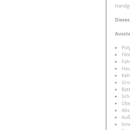
Handge
Dieses
Ausst
Poly
Fil
Fah
Hau
Keh
Gro
Bat
Sch
Übe
Abs
Auß
Inn