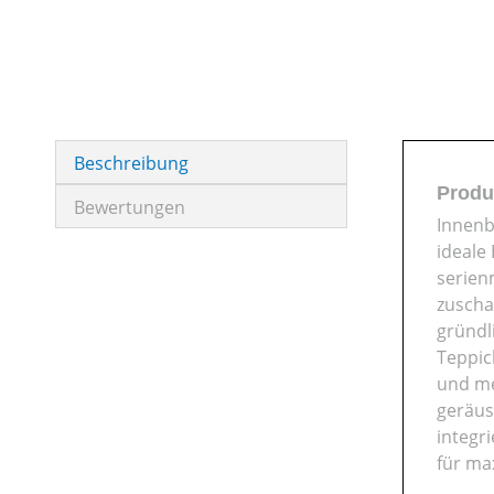
Beschreibung
Produ
Bewertungen
Innenb
ideale
serien
zuscha
gründl
Teppic
und me
geräus
integr
für ma