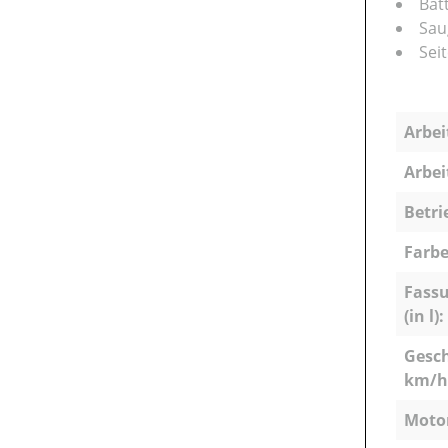
Bat
Sau
Sei
Arbei
Arbei
Betri
Farbe
Fass
(in l):
Gesch
km/h
Motor