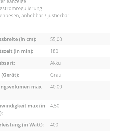
terieanzeige
gstromregulierung
tenbesen, anhebbar / justierbar
tsbreite (in cm):
55,00
tszeit (in min):
180
ebsart:
Akku
 (Gerät):
Grau
ungsvolumen max
40,00
windigkeit max (in
4,50
):
leistung (in Watt):
400