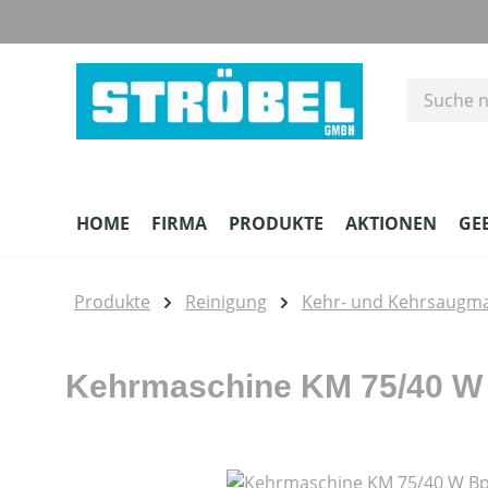
m Hauptinhalt springen
Zur Suche springen
Zur Hauptnavigation springen
HOME
FIRMA
PRODUKTE
AKTIONEN
GE
Produkte
Reinigung
Kehr- und Kehrsaugm
Kehrmaschine KM 75/40 W
Bildergalerie überspringen