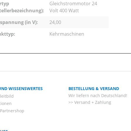
rtyp
Gleichstrommotor 24
tellerbezeichnung):
Volt 400 Watt
pannung (in V):
24,00
kttyp:
Kehrmaschinen
 UND WISSENSWERTES
BESTELLUNG & VERSAND
Wir liefern nach Deutschland!
eitbild
Versand + Zahlung
tionen
-Partnershop