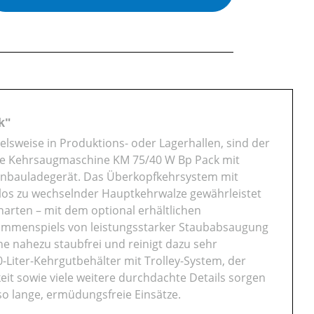
k"
lsweise in Produktions- oder Lagerhallen, sind der
rte Kehrsaugmaschine KM 75/40 W Bp Pack mit
Einbauladegerät. Das Überkopfkehrsystem mit
los zu wechselnder Hauptkehrwalze gewährleistet
arten – mit dem optional erhältlichen
usammenspiels von leistungsstarker Staubabsaugung
e nahezu staubfrei und reinigt dazu sehr
Liter-Kehrgutbehälter mit Trolley-System, der
eit sowie viele weitere durchdachte Details sorgen
o lange, ermüdungsfreie Einsätze.