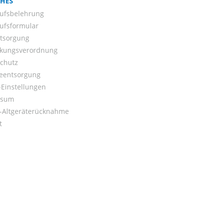
CHES
ufsbelehrung
ufsformular
ntsorgung
kungsverordnung
chutz
ieentsorgung
Einstellungen
ssum
o-Altgeräterücknahme
t