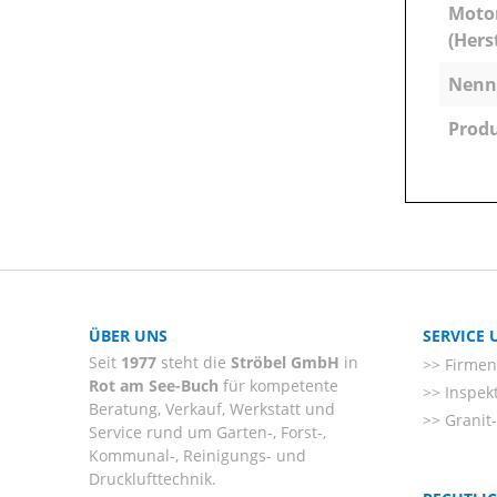
Moto
(Hers
Nenns
Produ
ÜBER UNS
SERVICE
Seit
1977
steht die
Ströbel GmbH
in
Firmenl
Rot am See-Buch
für kompetente
Inspek
Beratung, Verkauf, Werkstatt und
Granit
Service rund um Garten-, Forst-,
Kommunal-, Reinigungs- und
Drucklufttechnik.