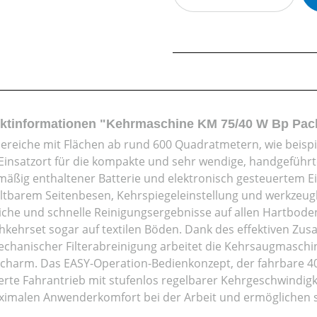
ktinformationen "Kehrmaschine KM 75/40 W Bp Pac
ereiche mit Flächen ab rund 600 Quadratmetern, wie beispie
 Einsatzort für die kompakte und sehr wendige, handgefüh
mäßig enthaltener Batterie und elektronisch gesteuertem 
ltbarem Seitenbesen, Kehrspiegeleinstellung und werkzeug
iche und schnelle Reinigungsergebnisse auf allen Hartboden
hkehrset sogar auf textilen Böden. Dank des effektiven Z
chanischer Filterabreinigung arbeitet die Kehrsaugmaschin
charm. Das EASY-Operation-Bedienkonzept, der fahrbare 40-
ierte Fahrantrieb mit stufenlos regelbarer Kehrgeschwindigk
ximalen Anwenderkomfort bei der Arbeit und ermöglichen s