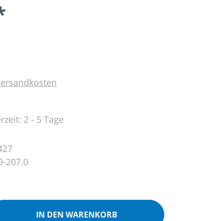
*
 Versandkosten
rzeit: 2 - 5 Tage
427
9-207.0
ib den gewünschten Wert ein oder benutz
IN DEN WARENKORB