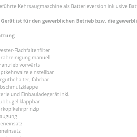
führte Kehrsaugmaschine als Batterieversion inklusive Bat
 Gerät ist für den gewerblichen Betrieb bzw. die gewerb
attung
ester-Flachfaltenfilter
terabreinigung manuell
rantrieb vorwärts
ptkehrwalze einstellbar
rgutbehälter, fahrbar
bschmutzklappe
terie und Einbauladegerät inkl.
ubbügel klappbar
rkopfkehrprinzip
augung
eneinsatz
eneinsatz