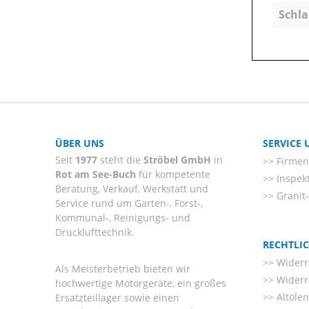
Schla
ÜBER UNS
SERVICE
Seit
1977
steht die
Ströbel GmbH
in
Firmenl
Rot am See-Buch
für kompetente
Inspek
Beratung, Verkauf, Werkstatt und
Granit
Service rund um Garten-, Forst-,
Kommunal-, Reinigungs- und
Drucklufttechnik.
RECHTLI
Widerr
Als Meisterbetrieb bieten wir
Widerr
hochwertige Motorgeräte, ein großes
Altöle
Ersatzteillager sowie einen