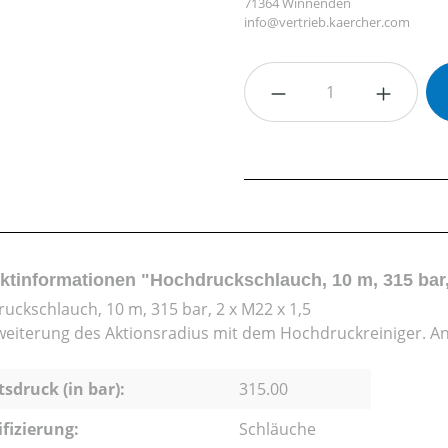
71364 Winnenden
info@vertrieb.kaercher.com
Produkt Anzahl: G
ktinformationen "Hochdruckschlauch, 10 m, 315 bar,
uckschlauch, 10 m, 315 bar, 2 x M22 x 1,5
weiterung des Aktionsradius mit dem Hochdruckreiniger. Ans
tsdruck (in bar):
315.00
ifizierung:
Schläuche