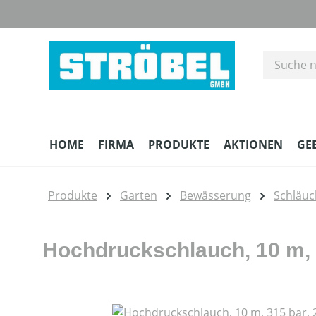
m Hauptinhalt springen
Zur Suche springen
Zur Hauptnavigation springen
HOME
FIRMA
PRODUKTE
AKTIONEN
GE
Produkte
Garten
Bewässerung
Schläuc
Hochdruckschlauch, 10 m, 3
Bildergalerie überspringen