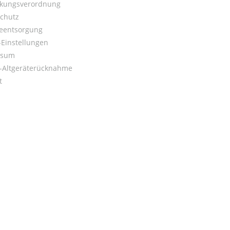
kungsverordnung
chutz
ieentsorgung
Einstellungen
ssum
o-Altgeräterücknahme
t