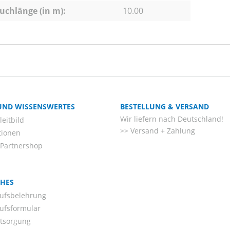
uchlänge (in m):
10.00
 UND WISSENSWERTES
BESTELLUNG & VERSAND
Wir liefern nach Deutschland!
eitbild
Versand + Zahlung
tionen
-Partnershop
CHES
ufsbelehrung
ufsformular
ntsorgung