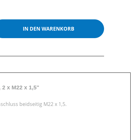
ib den gewünschten Wert ein oder benutz
IN DEN WARENKORB
 2 x M22 x 1,5"
chluss beidseitig M22 x 1,5.