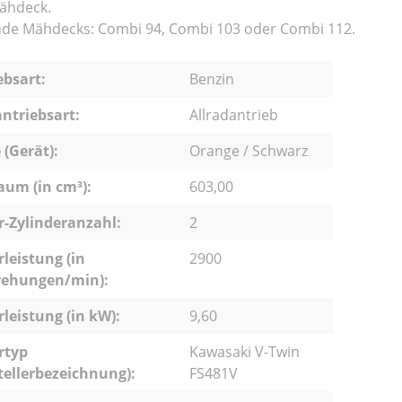
Mähdeck.
de Mähdecks: Combi 94, Combi 103 oder Combi 112.
ebsart:
Benzin
ntriebsart:
Allradantrieb
 (Gerät):
Orange / Schwarz
um (in cm³):
603,00
-Zylinderanzahl:
2
leistung (in
2900
ehungen/min):
leistung (in kW):
9,60
rtyp
Kawasaki V-Twin
tellerbezeichnung):
FS481V