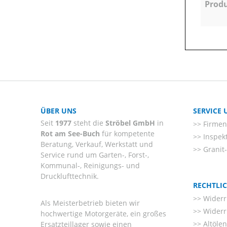
Produ
ÜBER UNS
SERVICE
Seit
1977
steht die
Ströbel GmbH
in
Firmenl
Rot am See-Buch
für kompetente
Inspek
Beratung, Verkauf, Werkstatt und
Granit
Service rund um Garten-, Forst-,
Kommunal-, Reinigungs- und
Drucklufttechnik.
RECHTLI
Widerr
Als Meisterbetrieb bieten wir
Widerr
hochwertige Motorgeräte, ein großes
Altöle
Ersatzteillager sowie einen