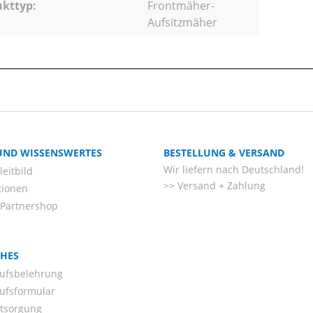
kttyp:
Frontmäher-
Aufsitzmäher
 UND WISSENSWERTES
BESTELLUNG & VERSAND
Wir liefern nach Deutschland!
eitbild
Versand + Zahlung
tionen
-Partnershop
CHES
ufsbelehrung
ufsformular
ntsorgung