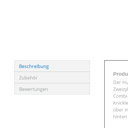
Beschreibung
Produ
Zubehör
Der Hu
Bewertungen
Zweizy
Combi-
Knickl
über i
hinten