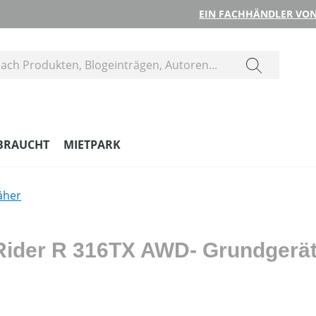
EIN FACHHÄNDLER VON
BRAUCHT
MIETPARK
äher
Rider R 316TX AWD- Grundgerä