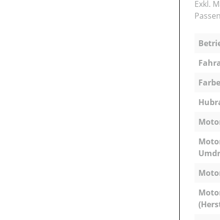
Exkl. 
Passen
Betri
Fahra
Farbe
Hubra
Motor
Motor
Umdr
Motor
Moto
(Hers