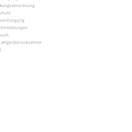
kungsverordnung
chutz
ieentsorgung
Einstellungen
ssum
o-Altgeräterücknahme
t