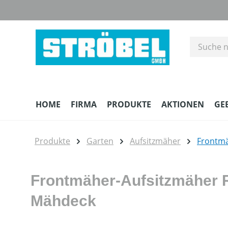
m Hauptinhalt springen
Zur Suche springen
Zur Hauptnavigation springen
HOME
FIRMA
PRODUKTE
AKTIONEN
GE
Produkte
Garten
Aufsitzmäher
Frontm
Frontmäher-Aufsitzmäher 
Mähdeck