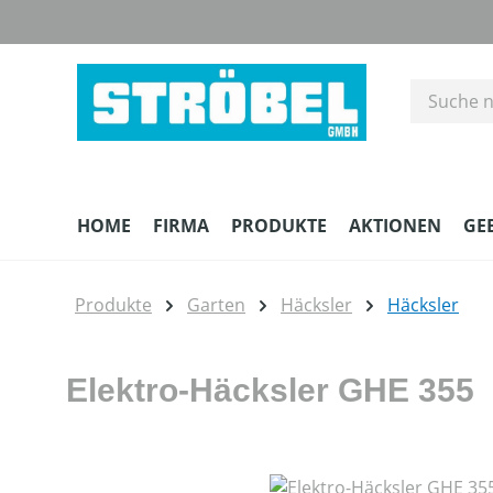
m Hauptinhalt springen
Zur Suche springen
Zur Hauptnavigation springen
HOME
FIRMA
PRODUKTE
AKTIONEN
GE
Produkte
Garten
Häcksler
Häcksler
Elektro-Häcksler GHE 355
Bildergalerie überspringen