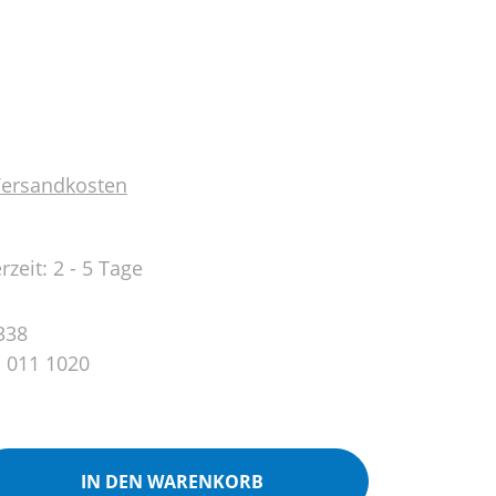
 Versandkosten
rzeit: 2 - 5 Tage
338
 011 1020
ib den gewünschten Wert ein oder benutz
IN DEN WARENKORB