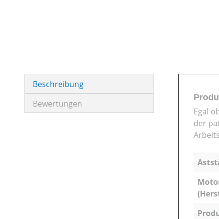
Beschreibung
Produ
Bewertungen
Egal o
der pa
Arbeits
Astst
Moto
(Hers
Produ