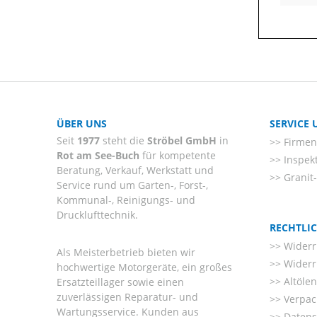
ÜBER UNS
SERVICE
Seit
1977
steht die
Ströbel GmbH
in
Firmenl
Rot am See-Buch
für kompetente
Inspek
Beratung, Verkauf, Werkstatt und
Granit
Service rund um Garten-, Forst-,
Kommunal-, Reinigungs- und
Drucklufttechnik.
RECHTLI
Widerr
Als Meisterbetrieb bieten wir
Widerr
hochwertige Motorgeräte, ein großes
Altöle
Ersatzteillager sowie einen
zuverlässigen Reparatur- und
Verpac
Wartungsservice. Kunden aus
Datens