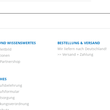
 UND WISSENSWERTES
BESTELLUNG & VERSAND
Wir liefern nach Deutschland!
eitbild
Versand + Zahlung
tionen
-Partnershop
CHES
ufsbelehrung
ufsformular
ntsorgung
kungsverordnung
chutz