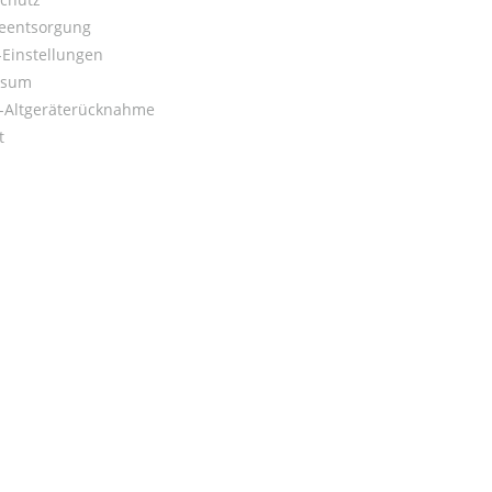
ieentsorgung
Einstellungen
ssum
o-Altgeräterücknahme
t