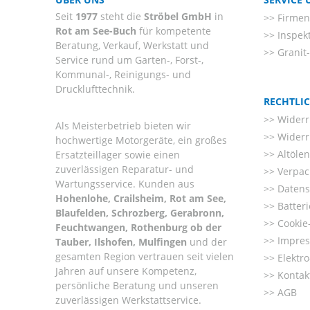
Seit
1977
steht die
Ströbel GmbH
in
Firmenl
Rot am See-Buch
für kompetente
Inspek
Beratung, Verkauf, Werkstatt und
Granit
Service rund um Garten-, Forst-,
Kommunal-, Reinigungs- und
Drucklufttechnik.
RECHTLI
Widerr
Als Meisterbetrieb bieten wir
Widerr
hochwertige Motorgeräte, ein großes
Altöle
Ersatzteillager sowie einen
zuverlässigen Reparatur- und
Verpac
Wartungsservice. Kunden aus
Datens
Hohenlohe, Crailsheim, Rot am See,
Batter
Blaufelden, Schrozberg, Gerabronn,
Cookie-
Feuchtwangen, Rothenburg ob der
Impre
Tauber, Ilshofen, Mulfingen
und der
gesamten Region vertrauen seit vielen
Elektr
Jahren auf unsere Kompetenz,
Kontak
persönliche Beratung und unseren
AGB
zuverlässigen Werkstattservice.