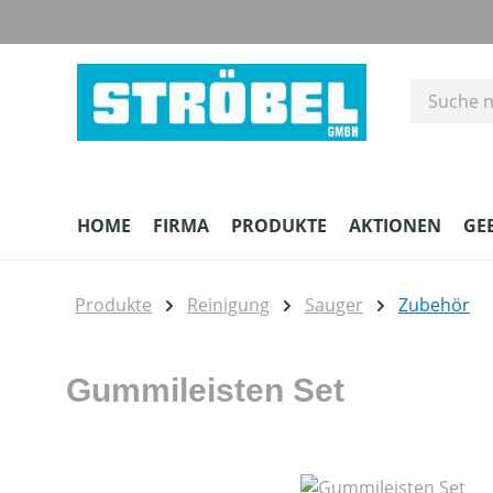
m Hauptinhalt springen
Zur Suche springen
Zur Hauptnavigation springen
HOME
FIRMA
PRODUKTE
AKTIONEN
GE
Produkte
Reinigung
Sauger
Zubehör
Gummileisten Set
Bildergalerie überspringen