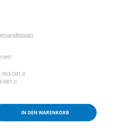
 Versandkosten
rzeit:
.903-081.0
3-081.0
ib den gewünschten Wert ein oder benutz
IN DEN WARENKORB