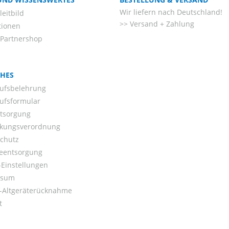
Wir liefern nach Deutschland!
eitbild
Versand + Zahlung
tionen
-Partnershop
CHES
ufsbelehrung
ufsformular
ntsorgung
kungsverordnung
chutz
ieentsorgung
Einstellungen
ssum
o-Altgeräterücknahme
t