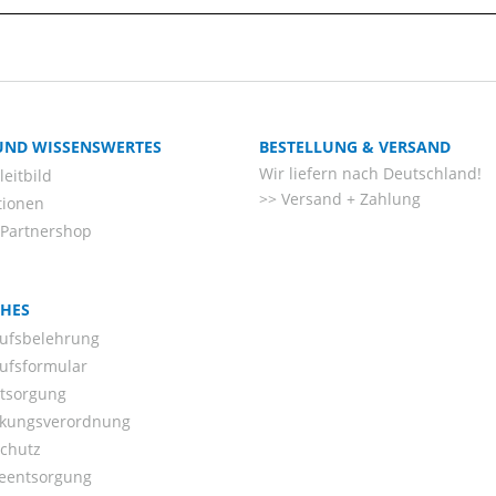
 UND WISSENSWERTES
BESTELLUNG & VERSAND
Wir liefern nach Deutschland!
eitbild
Versand + Zahlung
tionen
-Partnershop
CHES
ufsbelehrung
ufsformular
ntsorgung
kungsverordnung
chutz
ieentsorgung