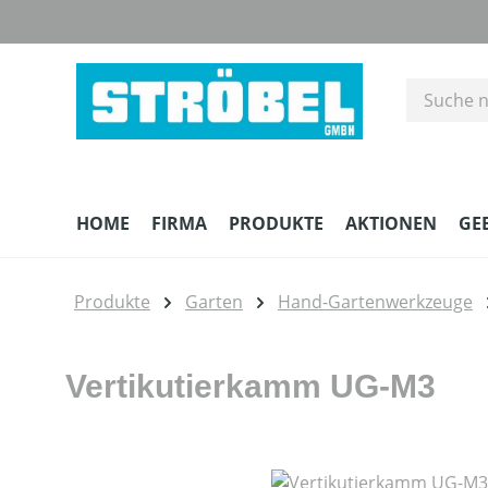
m Hauptinhalt springen
Zur Suche springen
Zur Hauptnavigation springen
HOME
FIRMA
PRODUKTE
AKTIONEN
GE
Produkte
Garten
Hand-Gartenwerkzeuge
Vertikutierkamm UG-M3
Bildergalerie überspringen