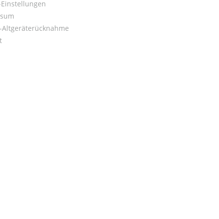
Einstellungen
ssum
o-Altgeräterücknahme
t