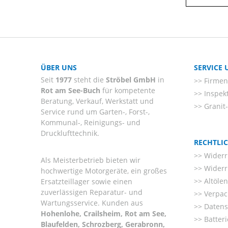
ÜBER UNS
SERVICE
Seit
1977
steht die
Ströbel GmbH
in
Firmenl
Rot am See-Buch
für kompetente
Inspek
Beratung, Verkauf, Werkstatt und
Granit
Service rund um Garten-, Forst-,
Kommunal-, Reinigungs- und
Drucklufttechnik.
RECHTLI
Widerr
Als Meisterbetrieb bieten wir
Widerr
hochwertige Motorgeräte, ein großes
Altöle
Ersatzteillager sowie einen
zuverlässigen Reparatur- und
Verpac
Wartungsservice. Kunden aus
Datens
Hohenlohe, Crailsheim, Rot am See,
Batter
Blaufelden, Schrozberg, Gerabronn,