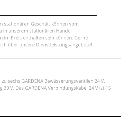
rem stationären Geschäft können vom
da in unserem stationären Handel
en im Preis enthalten sein können. Gerne
lich über unsere Dienstleistungsangebote!
s zu sechs GARDENA Bewässerungsventilen 24 V.
g 30 V. Das GARDENA Verbindungskabel 24 V ist 15