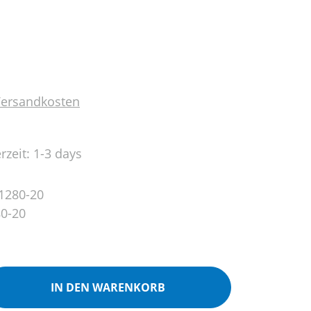
 Versandkosten
rzeit: 1-3 days
1280-20
0-20
ib den gewünschten Wert ein oder benutz
IN DEN WARENKORB