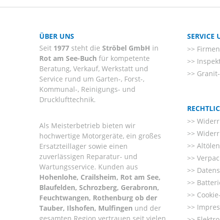
ÜBER UNS
SERVICE
Seit
1977
steht die
Ströbel GmbH
in
Firmenl
Rot am See-Buch
für kompetente
Inspek
Beratung, Verkauf, Werkstatt und
Granit
Service rund um Garten-, Forst-,
Kommunal-, Reinigungs- und
Drucklufttechnik.
RECHTLI
Widerr
Als Meisterbetrieb bieten wir
Widerr
hochwertige Motorgeräte, ein großes
Altöle
Ersatzteillager sowie einen
zuverlässigen Reparatur- und
Verpac
Wartungsservice. Kunden aus
Datens
Hohenlohe, Crailsheim, Rot am See,
Batter
Blaufelden, Schrozberg, Gerabronn,
Cookie-
Feuchtwangen, Rothenburg ob der
Impre
Tauber, Ilshofen, Mulfingen
und der
gesamten Region vertrauen seit vielen
Elektr