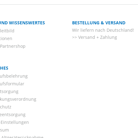
 UND WISSENSWERTES
BESTELLUNG & VERSAND
Wir liefern nach Deutschland!
eitbild
Versand + Zahlung
tionen
-Partnershop
CHES
ufsbelehrung
ufsformular
ntsorgung
kungsverordnung
chutz
ieentsorgung
Einstellungen
ssum
o-Altgeräterücknahme