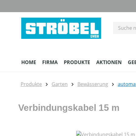
m Hauptinhalt springen
Zur Suche springen
Zur Hauptnavigation springen
HOME
FIRMA
PRODUKTE
AKTIONEN
GE
Produkte
Garten
Bewässerung
automa
Verbindungskabel 15 m
Bildergalerie überspringen