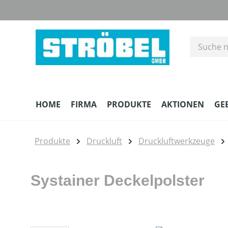
m Hauptinhalt springen
Zur Suche springen
Zur Hauptnavigation springen
HOME
FIRMA
PRODUKTE
AKTIONEN
GE
Produkte
Druckluft
Druckluftwerkzeuge
Systainer Deckelpolster