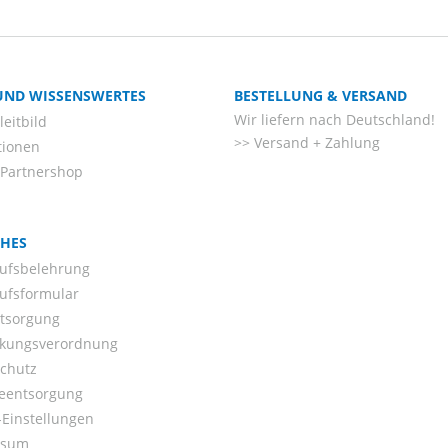
 UND WISSENSWERTES
BESTELLUNG & VERSAND
Wir liefern nach Deutschland!
eitbild
Versand + Zahlung
tionen
-Partnershop
CHES
ufsbelehrung
ufsformular
ntsorgung
kungsverordnung
chutz
ieentsorgung
Einstellungen
ssum