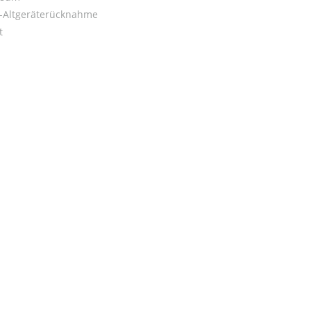
o-Altgeräterücknahme
t