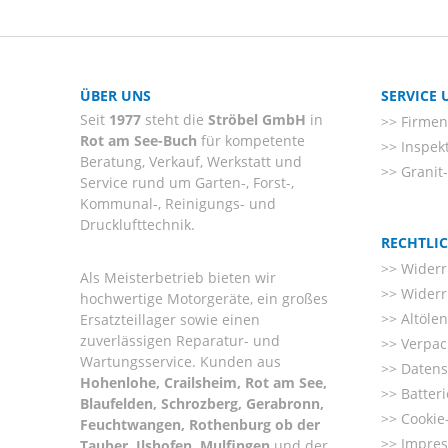
ÜBER UNS
SERVICE
Seit
1977
steht die
Ströbel GmbH
in
Firmenl
Rot am See-Buch
für kompetente
Inspek
Beratung, Verkauf, Werkstatt und
Granit
Service rund um Garten-, Forst-,
Kommunal-, Reinigungs- und
Drucklufttechnik.
RECHTLI
Widerr
Als Meisterbetrieb bieten wir
Widerr
hochwertige Motorgeräte, ein großes
Altöle
Ersatzteillager sowie einen
zuverlässigen Reparatur- und
Verpac
Wartungsservice. Kunden aus
Datens
Hohenlohe, Crailsheim, Rot am See,
Batter
Blaufelden, Schrozberg, Gerabronn,
Cookie-
Feuchtwangen, Rothenburg ob der
Impre
Tauber, Ilshofen, Mulfingen
und der