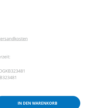
 Versandkosten
rzeit:
DGKB323481
B323481
ib den gewünschten Wert ein oder benutz
IN DEN WARENKORB