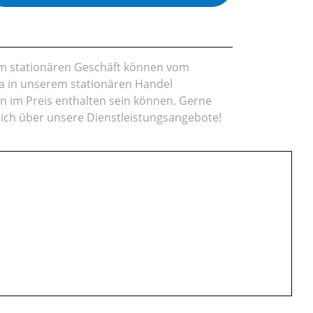
rem stationären Geschäft können vom
da in unserem stationären Handel
en im Preis enthalten sein können. Gerne
lich über unsere Dienstleistungsangebote!