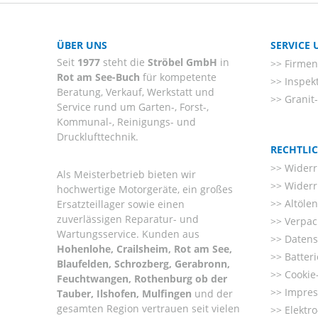
ÜBER UNS
SERVICE
Seit
1977
steht die
Ströbel GmbH
in
Firmenl
Rot am See-Buch
für kompetente
Inspek
Beratung, Verkauf, Werkstatt und
Granit
Service rund um Garten-, Forst-,
Kommunal-, Reinigungs- und
Drucklufttechnik.
RECHTLI
Widerr
Als Meisterbetrieb bieten wir
Widerr
hochwertige Motorgeräte, ein großes
Altöle
Ersatzteillager sowie einen
zuverlässigen Reparatur- und
Verpac
Wartungsservice. Kunden aus
Datens
Hohenlohe, Crailsheim, Rot am See,
Batter
Blaufelden, Schrozberg, Gerabronn,
Cookie-
Feuchtwangen, Rothenburg ob der
Impre
Tauber, Ilshofen, Mulfingen
und der
gesamten Region vertrauen seit vielen
Elektr