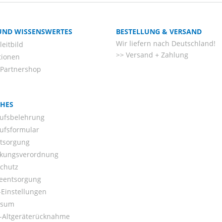
 UND WISSENSWERTES
BESTELLUNG & VERSAND
Wir liefern nach Deutschland!
eitbild
Versand + Zahlung
tionen
-Partnershop
CHES
ufsbelehrung
ufsformular
ntsorgung
kungsverordnung
chutz
ieentsorgung
Einstellungen
ssum
o-Altgeräterücknahme