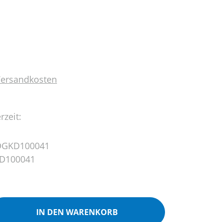
 Versandkosten
rzeit:
DGKD100041
D100041
ib den gewünschten Wert ein oder benutz
IN DEN WARENKORB