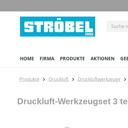
m Hauptinhalt springen
Zur Suche springen
Zur Hauptnavigation springen
HOME
FIRMA
PRODUKTE
AKTIONEN
GE
Produkte
Druckluft
Druckluftwerkzeuge
Druckluft-Werkzeugset 3 tei