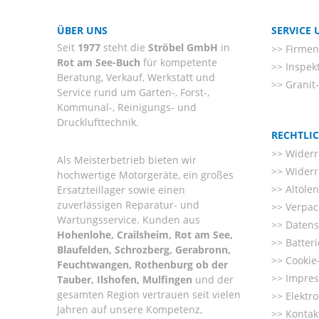
ÜBER UNS
SERVICE
Seit
1977
steht die
Ströbel GmbH
in
Firmenl
Rot am See-Buch
für kompetente
Inspek
Beratung, Verkauf, Werkstatt und
Granit
Service rund um Garten-, Forst-,
Kommunal-, Reinigungs- und
Drucklufttechnik.
RECHTLI
Widerr
Als Meisterbetrieb bieten wir
Widerr
hochwertige Motorgeräte, ein großes
Altöle
Ersatzteillager sowie einen
zuverlässigen Reparatur- und
Verpac
Wartungsservice. Kunden aus
Datens
Hohenlohe, Crailsheim, Rot am See,
Batter
Blaufelden, Schrozberg, Gerabronn,
Cookie-
Feuchtwangen, Rothenburg ob der
Impre
Tauber, Ilshofen, Mulfingen
und der
gesamten Region vertrauen seit vielen
Elektr
Jahren auf unsere Kompetenz,
Kontak