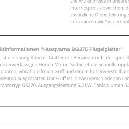
Die Artikelpreise in unse
Internetpreis abweichen, 
zusätzliche Dienstleistung
informieren wir Sie persön
ktinformationen "Husqvarna BG375 Flügelglätter"
 ist ein handgeführter Glätter mit Benzinantrieb, der spezi
nem zuverlässigen Honda Motor. So bietet die Schnellstoppk
ppbaren, vibrationsfreien Griff und einem höhenverstellba
szeiten ausgestattet. Der Griff ist in zwei verschiedenen Län
Motortyp GX270, Ausgangsleistung 6.3 kW, Tankvolumen 5.