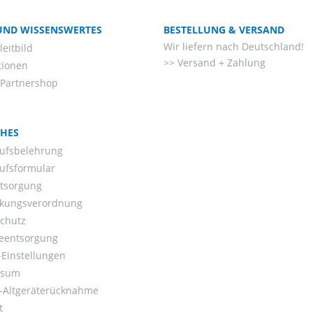
 UND WISSENSWERTES
BESTELLUNG & VERSAND
Wir liefern nach Deutschland!
eitbild
Versand + Zahlung
tionen
-Partnershop
CHES
ufsbelehrung
ufsformular
ntsorgung
kungsverordnung
chutz
ieentsorgung
Einstellungen
ssum
o-Altgeräterücknahme
t