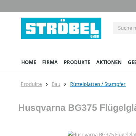
m Hauptinhalt springen
Zur Suche springen
Zur Hauptnavigation springen
HOME
FIRMA
PRODUKTE
AKTIONEN
GE
Produkte
Bau
Rüttelplatten / Stampfer
Husqvarna BG375 Flügelglä
Bildergalerie überspringen