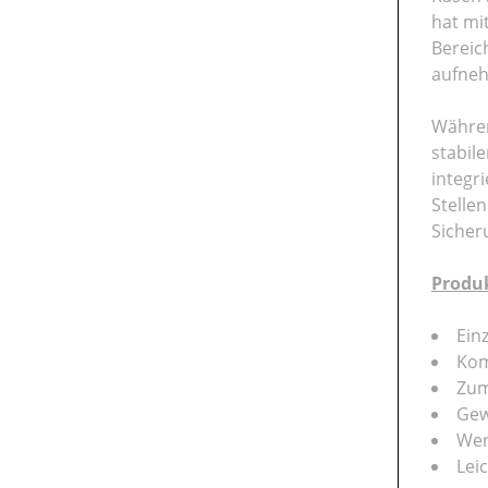
hat mi
Bereic
aufne
Währen
stabil
integr
Stelle
Sicher
Produ
Ein
Kom
Zum
Gew
Wen
Lei