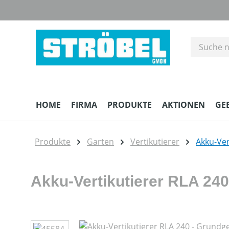
m Hauptinhalt springen
Zur Suche springen
Zur Hauptnavigation springen
HOME
FIRMA
PRODUKTE
AKTIONEN
GE
Produkte
Garten
Vertikutierer
Akku-Ver
Akku-Vertikutierer RLA 24
Bildergalerie überspringen