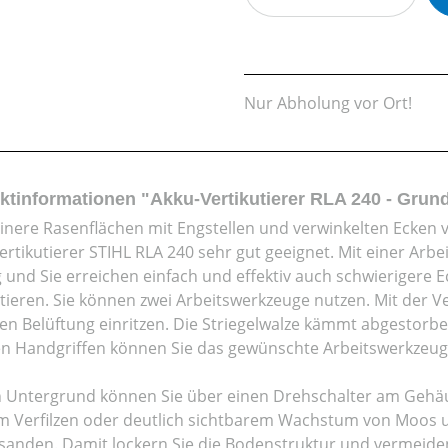
Nur Abholung vor Ort!
ktinformationen "Akku-Vertikutierer RLA 240 - Grun
inere Rasenflächen mit Engstellen und verwinkelten Ecken vo
rtikutierer STIHL RLA 240 sehr gut geeignet. Mit einer Arbei
 und Sie erreichen einfach und effektiv auch schwierigere E
utieren. Sie können zwei Arbeitswerkzeuge nutzen. Mit der V
en Belüftung einritzen. Die Striegelwalze kämmt abgestor
n Handgriffen können Sie das gewünschte Arbeitswerkzeug 
h Untergrund können Sie über einen Drehschalter am Gehäuse 
m Verfilzen oder deutlich sichtbarem Wachstum von Moos u
sanden. Damit lockern Sie die Bodenstruktur und vermeiden