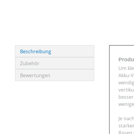
Beschreibung
Produ
Zubehör
Um kle
Bewertungen
Akku-Ve
wendig
vertik
besser
wenige
Je nac
starke
Rasen 