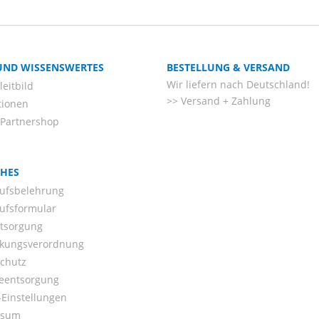
 UND WISSENSWERTES
BESTELLUNG & VERSAND
Wir liefern nach Deutschland!
eitbild
Versand + Zahlung
tionen
-Partnershop
CHES
ufsbelehrung
ufsformular
ntsorgung
kungsverordnung
chutz
ieentsorgung
Einstellungen
ssum