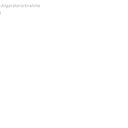
o-Altgeräterücknahme
t