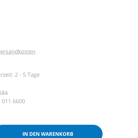
 Versandkosten
rzeit: 2 - 5 Tage
584
 011 6600
ib den gewünschten Wert ein oder benutz
IN DEN WARENKORB