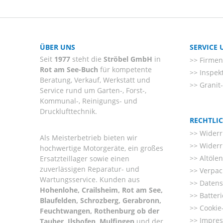
ÜBER UNS
SERVICE
Seit
1977
steht die
Ströbel GmbH
in
Firmenl
Rot am See-Buch
für kompetente
Inspek
Beratung, Verkauf, Werkstatt und
Granit
Service rund um Garten-, Forst-,
Kommunal-, Reinigungs- und
Drucklufttechnik.
RECHTLI
Widerr
Als Meisterbetrieb bieten wir
Widerr
hochwertige Motorgeräte, ein großes
Altöle
Ersatzteillager sowie einen
zuverlässigen Reparatur- und
Verpac
Wartungsservice. Kunden aus
Datens
Hohenlohe, Crailsheim, Rot am See,
Batter
Blaufelden, Schrozberg, Gerabronn,
Cookie-
Feuchtwangen, Rothenburg ob der
Impre
Tauber, Ilshofen, Mulfingen
und der