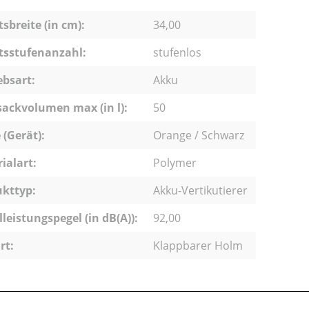
tsbreite (in cm):
34,00
tsstufenanzahl:
stufenlos
ebsart:
Akku
ackvolumen max (in l):
50
 (Gerät):
Orange / Schwarz
ialart:
Polymer
kttyp:
Akku-Vertikutierer
lleistungspegel (in dB(A)):
92,00
rt:
Klappbarer Holm