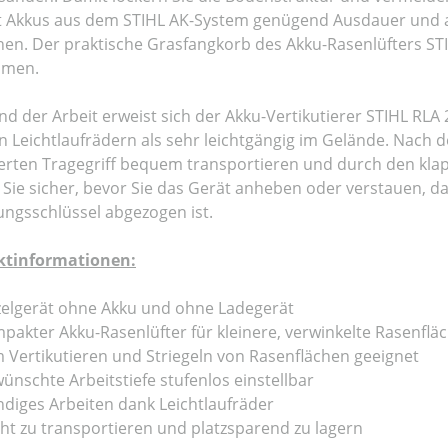
t Akkus aus dem STIHL AK-System genügend Ausdauer und ar
hen. Der praktische Grasfangkorb des Akku-Rasenlüfters STI
hmen.
d der Arbeit erweist sich der Akku-Vertikutierer STIHL RL
en Leichtlaufrädern als sehr leichtgängig im Gelände. Nach
ierten Tragegriff bequem transportieren und durch den kl
n Sie sicher, bevor Sie das Gerät anheben oder verstauen, d
ungsschlüssel abgezogen ist.
ktinformationen:
zelgerät ohne Akku und ohne Ladegerät
pakter Akku-Rasenlüfter für kleinere, verwinkelte Rasenflä
 Vertikutieren und Striegeln von Rasenflächen geeignet
ünschte Arbeitstiefe stufenlos einstellbar
diges Arbeiten dank Leichtlaufräder
cht zu transportieren und platzsparend zu lagern