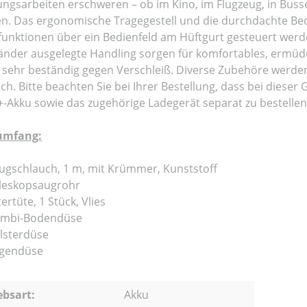
ungsarbeiten erschweren – ob im Kino, im Flugzeug, in Buss
n. Das ergonomische Tragegestell und die durchdachte Bedi
funktionen über ein Bedienfeld am Hüftgurt gesteuert werde
änder ausgelegte Handling sorgen für komfortables, ermüdu
sehr beständig gegen Verschleiß. Diverse Zubehöre werden mi
ich. Bitte beachten Sie bei Ihrer Bestellung, dass bei dieser
-Akku sowie das zugehörige Ladegerät separat zu bestellen
rumfang:
ugschlauch, 1 m, mit Krümmer, Kunststoff
leskopsaugrohr
ltertüte, 1 Stück, Vlies
mbi-Bodendüse
lsterdüse
gendüse
ebsart:
Akku