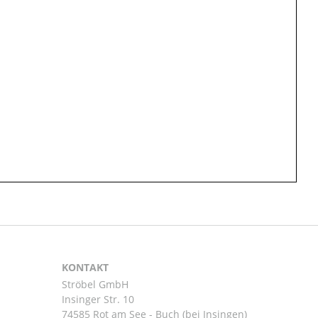
KONTAKT
Ströbel GmbH
Insinger Str. 10
74585 Rot am See - Buch (bei Insingen)