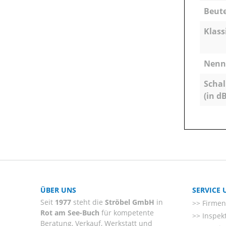
Beute
Klass
Nenns
Schal
(in dB
ÜBER UNS
SERVICE
Seit
1977
steht die
Ströbel GmbH
in
Firmenl
Rot am See-Buch
für kompetente
Inspek
Beratung, Verkauf, Werkstatt und