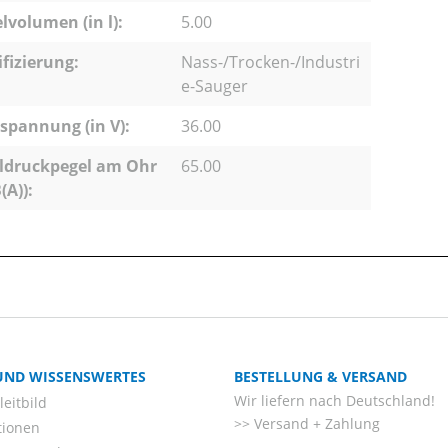
lvolumen (in l):
5.00
ifizierung:
Nass-/Trocken-/Industri
e-Sauger
pannung (in V):
36.00
ldruckpegel am Ohr
65.00
(A)):
 UND WISSENSWERTES
BESTELLUNG & VERSAND
Wir liefern nach Deutschland!
eitbild
Versand + Zahlung
tionen