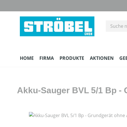
m Hauptinhalt springen
Zur Suche springen
Zur Hauptnavigation springen
HOME
FIRMA
PRODUKTE
AKTIONEN
GE
Akku-Sauger BVL 5/1 Bp - 
Bildergalerie überspringen