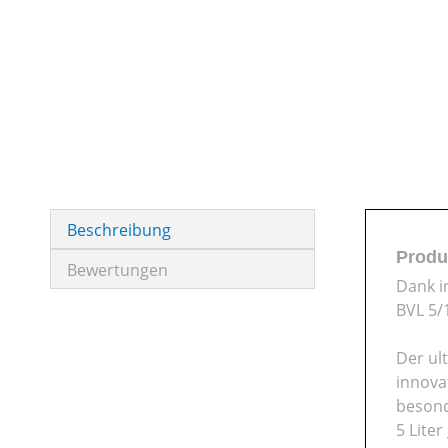
Beschreibung
Produ
Bewertungen
Dank i
BVL 5/
Der ul
innova
besond
5 Lite