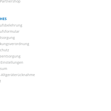
-Partnershop
CHES
ufsbelehrung
ufsformular
ntsorgung
kungsverordnung
chutz
ieentsorgung
Einstellungen
ssum
o-Altgeräterücknahme
t