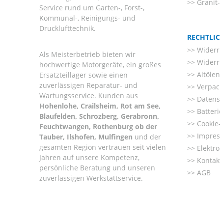
Granit
Service rund um Garten-, Forst-,
Kommunal-, Reinigungs- und
Drucklufttechnik.
RECHTLI
Widerr
Als Meisterbetrieb bieten wir
Widerr
hochwertige Motorgeräte, ein großes
Altöle
Ersatzteillager sowie einen
zuverlässigen Reparatur- und
Verpac
Wartungsservice. Kunden aus
Datens
Hohenlohe, Crailsheim, Rot am See,
Batter
Blaufelden, Schrozberg, Gerabronn,
Cookie-
Feuchtwangen, Rothenburg ob der
Impre
Tauber, Ilshofen, Mulfingen
und der
gesamten Region vertrauen seit vielen
Elektr
Jahren auf unsere Kompetenz,
Kontak
persönliche Beratung und unseren
AGB
zuverlässigen Werkstattservice.