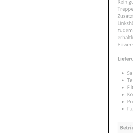
Reinig
Treppe
Zusatz
Linksh
zudem 
erhältl
Power+
Liefe
Sa
Te
Fi
Ko
Po
Fu
Betri