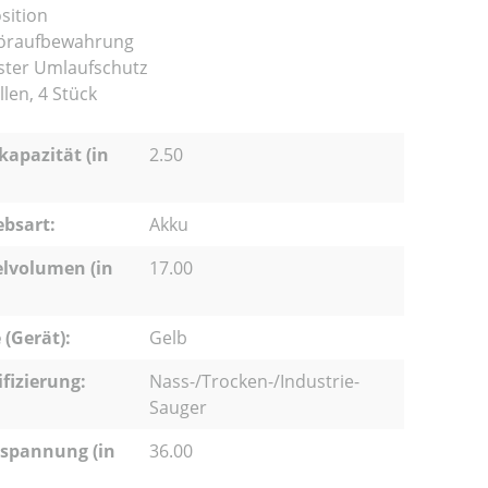
sition
öraufbewahrung
ster Umlaufschutz
len, 4 Stück
apazität (in
2.50
ebsart:
Akku
lvolumen (in
17.00
 (Gerät):
Gelb
ifizierung:
Nass-/Trocken-/Industrie-
Sauger
spannung (in
36.00