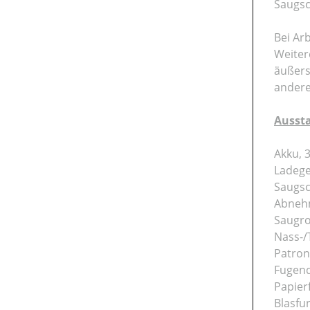
Saugsc
Bei Ar
Weiter
äußers
andere
Ausst
Akku, 3
Ladege
Saugsc
Abnehm
Saugro
Nass-/
Patrone
Fugen
Papierf
Blasfu