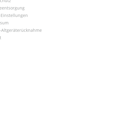
chutz
ieentsorgung
Einstellungen
ssum
o-Altgeräterücknahme
t