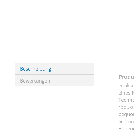
Beschreibung
Produ
Bewertungen
er akk
eines 
Techno
robust
bequem
Schmut
Bodend