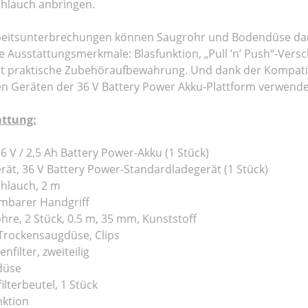
hlauch anbringen.
beitsunterbrechungen können Saugrohr und Bodendüse da
e Ausstattungsmerkmale: Blasfunktion, „Pull ’n’ Push“-Vers
t praktische Zubehöraufbewahrung. Und dank der Kompatibil
n Geräten der 36 V Battery Power Akku-Plattform verwendet
attung:
6 V / 2,5 Ah Battery Power-Akku (1 Stück)
rät, 36 V Battery Power-Standardladegerät (1 Stück)
hlauch, 2 m
barer Handgriff
hre, 2 Stück, 0.5 m, 35 mm, Kunststoff
Trockensaugdüse, Clips
nfilter, zweiteilig
düse
ilterbeutel, 1 Stück
nktion