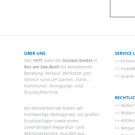
ÜBER UNS
SERVICE
Seit
1977
steht die
Ströbel GmbH
in
Firmenl
Rot am See-Buch
für kompetente
Inspek
Beratung, Verkauf, Werkstatt und
Granit
Service rund um Garten-, Forst-,
Kommunal-, Reinigungs- und
Drucklufttechnik.
RECHTLI
Widerr
Als Meisterbetrieb bieten wir
Widerr
hochwertige Motorgeräte, ein großes
Altöle
Ersatzteillager sowie einen
zuverlässigen Reparatur- und
Verpac
Wartungsservice. Kunden aus