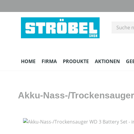
m Hauptinhalt springen
Zur Suche springen
Zur Hauptnavigation springen
HOME
FIRMA
PRODUKTE
AKTIONEN
GE
Akku-Nass-/Trockensauger 
Bildergalerie überspringen