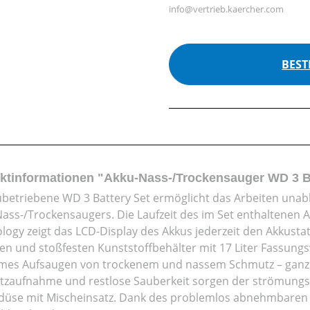
info@vertrieb.kaercher.com
BEST
ktinformationen "Akku-Nass-/Trockensauger WD 3 Bat
ubetriebene WD 3 Battery Set ermöglicht das Arbeiten unabh
Nass-/Trockensaugers. Die Laufzeit des im Set enthaltenen 
logy zeigt das LCD-Display des Akkus jederzeit den Akkusta
en und stoßfesten Kunststoffbehälter mit 17 Liter Fassungs
es Aufsaugen von trockenem und nassem Schmutz – ganz oh
zaufnahme und restlose Sauberkeit sorgen der strömungsop
üse mit Mischeinsatz. Dank des problemlos abnehmbaren H