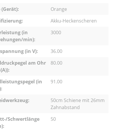
 (Gerät):
Orange
ifizierung:
Akku-Heckenscheren
leistung (in
3000
ehungen/min):
pannung (in V):
36.00
ldruckpegel am Ohr
80.00
(A)):
lleistungspegel (in
91.00
):
eidwerkzeug:
50cm Schiene mit 26mm
Zahnabstand
tt-/Schwertlänge
50
m):