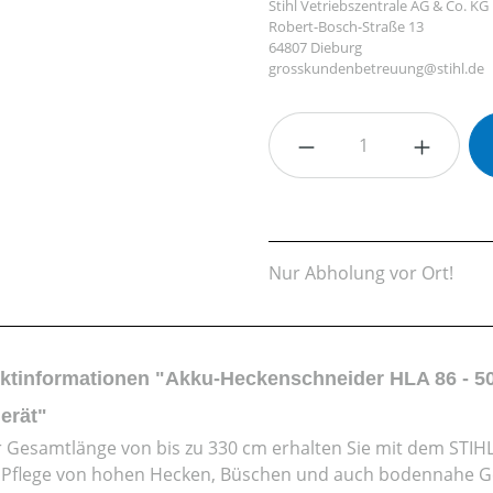
Stihl Vetriebszentrale AG & Co. KG
Robert-Bosch-Straße 13
64807 Dieburg
grosskundenbetreuung@stihl.de
Produkt Anzahl: G
Nur Abholung vor Ort!
ktinformationen "Akku-Heckenschneider HLA 86 - 50
erät"
r Gesamtlänge von bis zu 330 cm erhalten Sie mit dem STIH
e Pflege von hohen Hecken, Büschen und auch bodennahe Ge