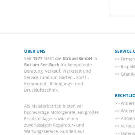
ÜBER UNS
SERVICE
Seit
1977
steht die
Ströbel GmbH
in
Firmenl
Rot am See-Buch
für kompetente
Inspek
Beratung, Verkauf, Werkstatt und
Granit
Service rund um Garten-, Forst-,
Kommunal-, Reinigungs- und
Drucklufttechnik.
RECHTLI
Widerr
Als Meisterbetrieb bieten wir
Widerr
hochwertige Motorgeräte, ein großes
Altöle
Ersatzteillager sowie einen
zuverlässigen Reparatur- und
Verpac
Wartungsservice. Kunden aus
Datens