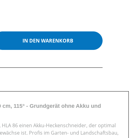
ib den gewünschten Wert ein oder benutz
IN DEN WARENKORB
 cm, 115° - Grundgerät ohne Akku und
L HLA 86 einen Akku-Heckenschneider, der optimal
wächse ist. Profis im Garten- und Landschaftsbau,