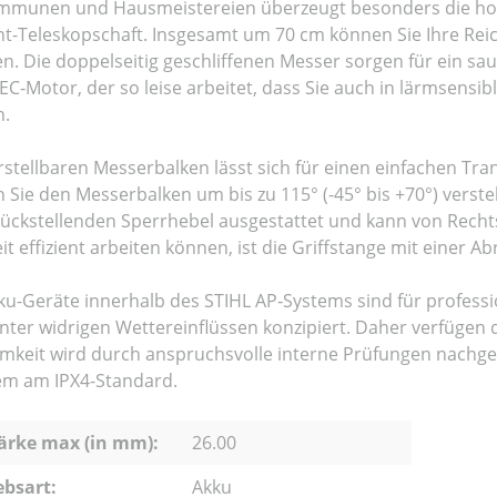
mmunen und Hausmeistereien überzeugt besonders die ho
nt-Teleskopschaft. Insgesamt um 70 cm können Sie Ihre Re
n. Die doppelseitig geschliffenen Messer sorgen für ein sa
EC‑Motor, der so leise arbeitet, dass Sie auch in lärmsens
n.
rstellbaren Messerbalken lässt sich für einen einfachen Tra
 Sie den Messerbalken um bis zu 115° (-45° bis +70°) verstel
rückstellenden Sperrhebel ausgestattet und kann von Rech
it effizient arbeiten können, ist die Griffstange mit einer A
kku-Geräte innerhalb des STIHL AP‑Systems sind für profess
nter widrigen Wettereinflüssen konzipiert. Daher verfügen 
mkeit wird durch anspruchsvolle interne Prüfungen nachgewi
m am IPX4-Standard.
ärke max (in mm):
26.00
ebsart:
Akku