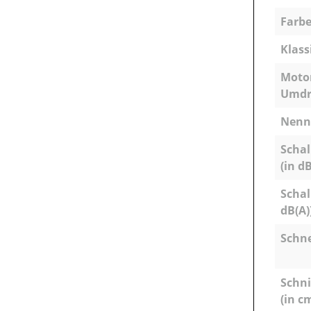
Farbe
Klass
Motor
Umdr
Nenns
Schal
(in dB
Schal
dB(A)
Schn
Schni
(in c