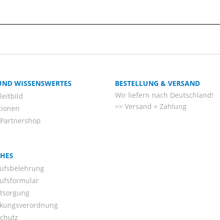
 UND WISSENSWERTES
BESTELLUNG & VERSAND
Wir liefern nach Deutschland!
eitbild
Versand + Zahlung
tionen
-Partnershop
CHES
ufsbelehrung
ufsformular
ntsorgung
kungsverordnung
chutz