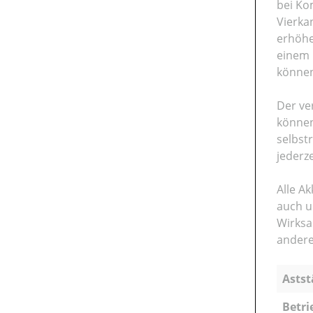
bei Ko
Vierka
erhöhe
einem 
könne
Der ve
können
selbst
jederze
Alle A
auch u
Wirksa
andere
Astst
Betri