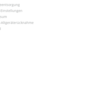
ieentsorgung
Einstellungen
ssum
o-Altgeräterücknahme
t