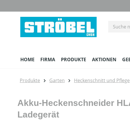
m Hauptinhalt springen
Zur Suche springen
Zur Hauptnavigation springen
HOME
FIRMA
PRODUKTE
AKTIONEN
GE
Produkte
Garten
Heckenschnitt und Pflege
Akku-Heckenschneider HLA 
Ladegerät