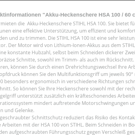
ktinformationen "Akku-Heckenschere HSA 100 / 60 
rmieten die Akku-Heckenschere STIHL HSA 100. Sie bietet f
en eine effektive Unterstützung, um effizient und komfor
den und zu trimmen. Die STIHL HSA 100 ist eine sehr leist
or. Der Motor wird von Lithium-Ionen-Akkus aus dem STIHL A
eine konstante Hubzahl, selbst beim Schneiden dickerer Zwe
t präzise Schnitte, sowohl im Trimm- als auch im Rückschni
eren, können Sie durch einen Drehrichtungswechsel Ihre Arbe
opfdruck können Sie den Multifunktionsgriff um jeweils 90° 
0 besonders ergonomisch in verschiedene Richtungen schne
hnitt. So können Sie Ihre Heckenschere sowohl mit der rech
gelgriff unterstützt zusätzlich ein kräfteschonendes Arbeit
brationssystem mindert auftretende Motorschwingungen und
n und Gelenke.
fgeschraubter Schnittschutz reduziert das Risiko des Konta
e Arbeiten mit der HSA 100 von STIHL. Beim Schneiden in 
den aufgeschraubten Führungsschutz gegen Verschleiß gesc