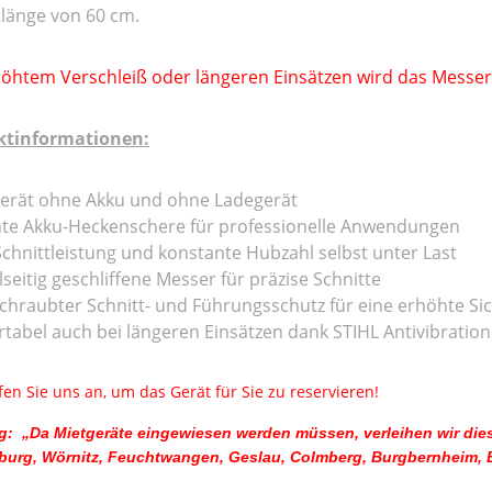
tlänge von 60 cm.
höhtem Verschleiß oder längeren Einsätzen wird das Messersc
ktinformationen:
gerät ohne Akku und ohne Ladegerät
ente Akku-Heckenschere für professionelle Anwendungen
chnittleistung und konstante Hubzahl selbst unter Last
seitig geschliffene Messer für präzise Schnitte
chraubter Schnitt- und Führungsschutz für eine erhöhte Si
tabel auch bei längeren Einsätzen dank STIHL Antivibratio
ufen Sie uns an, um das Gerät für Sie zu reservieren!
: „Da Mietgeräte eingewiesen werden müssen, verleihen wir dies
urg, Wörnitz, Feuchtwangen, Geslau, Colmberg, Burgbernheim, Bla