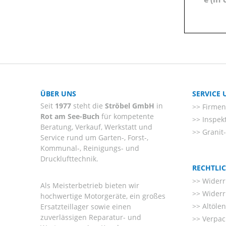
ÜBER UNS
SERVICE
Seit
1977
steht die
Ströbel GmbH
in
Firmenl
Rot am See-Buch
für kompetente
Inspek
Beratung, Verkauf, Werkstatt und
Granit
Service rund um Garten-, Forst-,
Kommunal-, Reinigungs- und
Drucklufttechnik.
RECHTLI
Widerr
Als Meisterbetrieb bieten wir
Widerr
hochwertige Motorgeräte, ein großes
Altöle
Ersatzteillager sowie einen
zuverlässigen Reparatur- und
Verpac