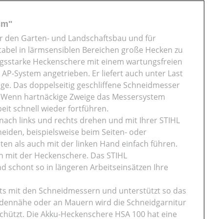
cm"
ür den Garten- und Landschaftsbau und für
tabel in lärmsensiblen Bereichen große Hecken zu
ungsstarke Heckenschere mit einem wartungsfreien
P-System angetrieben. Er liefert auch unter Last
ige. Das doppelseitig geschliffene Schneidmesser
tt. Wenn hartnäckige Zweige das Messersystem
it schnell wieder fortführen.
nach links und rechts drehen und mit Ihrer STIHL
iden, beispielsweise beim Seiten- oder
ten als auch mit der linken Hand einfach führen.
en mit der Heckenschere. Das STIHL
 schont so in längeren Arbeitseinsätzen Ihre
kts mit den Schneidmessern und unterstützt so das
Bodennähe oder an Mauern wird die Schneidgarnitur
hützt. Die Akku-Heckenschere HSA 100 hat eine