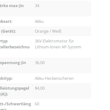
ärke max (in
34
ebsart:
Akku
 (Gerät):
Orange / Weiß
rtyp
36V-Elektromotor für
tellerbezeichnu
Lithium-Ionen AP-System
spannung (in
36,00
kttyp:
Akku-Heckenscheren
lleistungspegel
84,00
(A)):
tt-/Schwertläng
60
cm):