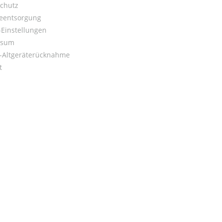
chutz
ieentsorgung
Einstellungen
ssum
o-Altgeräterücknahme
t