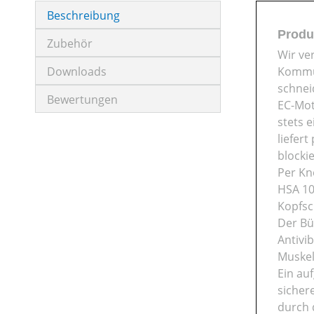
Beschreibung
Produ
Zubehör
Wir ve
Downloads
Kommun
schnei
Bewertungen
EC-Mot
stets 
liefer
blocki
Per Kn
HSA 10
Kopfsc
Der Bü
Antivi
Muskel
Ein au
sicher
durch 