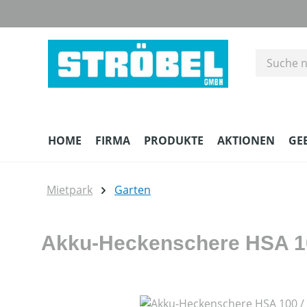
m Hauptinhalt springen
Zur Suche springen
Zur Hauptnavigation springen
HOME
FIRMA
PRODUKTE
AKTIONEN
GE
Mietpark
Garten
Akku-Heckenschere HSA 10
Bildergalerie überspringen