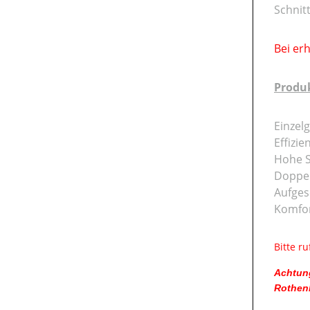
Schnit
Bei er
Produ
Einzel
Effizi
Hohe S
Doppel
Aufges
Komfor
Bitte r
Achtung
Rothenb