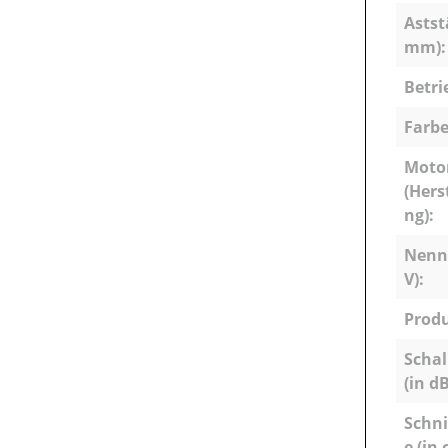
Astst
mm):
Betri
Farbe
Moto
(Hers
ng):
Nenn
V):
Produ
Schal
(in dB
Schni
e (in 