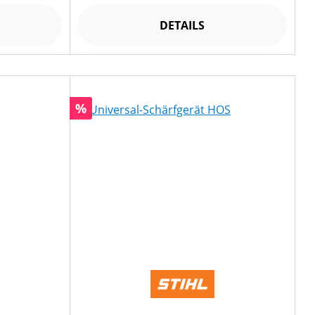
DETAILS
Rabatt
%