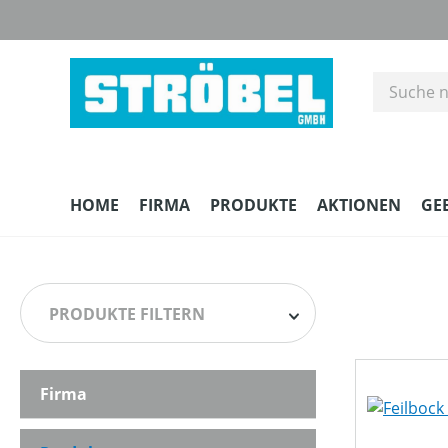
m Hauptinhalt springen
Zur Suche springen
Zur Hauptnavigation springen
HOME
FIRMA
PRODUKTE
AKTIONEN
GE
PRODUKTE FILTERN
Firma
HERSTELLER