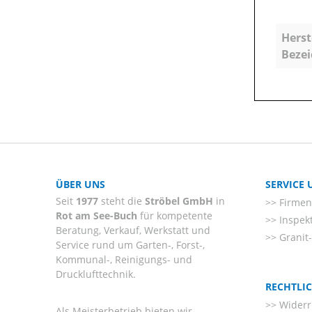
Herst
Beze
ÜBER UNS
SERVICE
Seit
1977
steht die
Ströbel GmbH
in
Firmenl
Rot am See-Buch
für kompetente
Inspek
Beratung, Verkauf, Werkstatt und
Granit
Service rund um Garten-, Forst-,
Kommunal-, Reinigungs- und
Drucklufttechnik.
RECHTLI
Widerr
Als Meisterbetrieb bieten wir