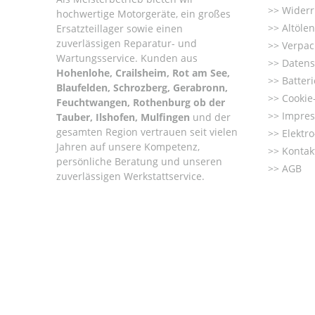
Widerr
hochwertige Motorgeräte, ein großes
Altöle
Ersatzteillager sowie einen
zuverlässigen Reparatur- und
Verpac
Wartungsservice. Kunden aus
Datens
Hohenlohe, Crailsheim, Rot am See,
Batter
Blaufelden, Schrozberg, Gerabronn,
Cookie-
Feuchtwangen, Rothenburg ob der
Impre
Tauber, Ilshofen, Mulfingen
und der
gesamten Region vertrauen seit vielen
Elektr
Jahren auf unsere Kompetenz,
Kontak
persönliche Beratung und unseren
AGB
zuverlässigen Werkstattservice.