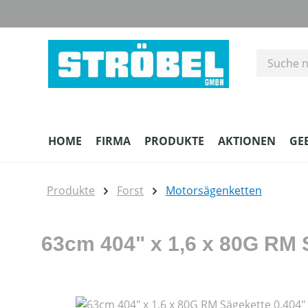
m Hauptinhalt springen
Zur Suche springen
Zur Hauptnavigation springen
HOME
FIRMA
PRODUKTE
AKTIONEN
GE
Produkte
Forst
Motorsägenketten
63cm 404" x 1,6 x 80G RM 
Bildergalerie überspringen