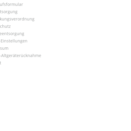
ufsformular
ntsorgung
kungsverordnung
chutz
ieentsorgung
Einstellungen
ssum
o-Altgeräterücknahme
t